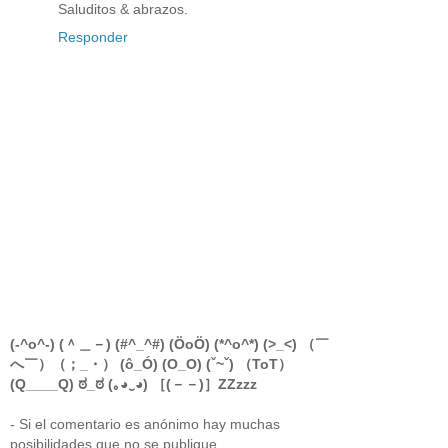
Saluditos & abrazos.
Responder
(-^o^-) (＾＿－) (#^_^#) (ÖoÖ) (*^o^*) (>_<) （￣
へ￣）（；_・） (ô_Ó) (O_O) (ˇ~ˇ) （ToT）
(Q____Q) ಠ_ಠ (｡◕‿◕) ［(－－)］ZZzzz
- Si el comentario es anónimo hay muchas
posibilidades que no se publique.