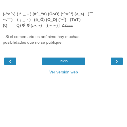
(-^o^-) (＾＿－) (#^_^#) (ÖoÖ) (*^o^*) (>_<) （￣
へ￣）（；_・） (ô_Ó) (O_O) (ˇ~ˇ) （ToT）
(Q____Q) ಠ_ಠ (｡◕‿◕) ［(－－)］ZZzzz
- Si el comentario es anónimo hay muchas
posibilidades que no se publique.
‹
›
Inicio
Ver versión web