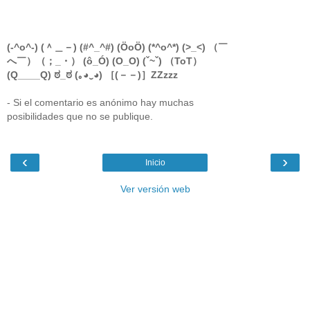
(-^o^-) (＾＿－) (#^_^#) (ÖoÖ) (*^o^*) (>_<) （￣
へ￣）（；_・） (ô_Ó) (O_O) (ˇ~ˇ) （ToT）
(Q____Q) ಠ_ಠ (｡◕‿◕) ［(－－)］ZZzzz
- Si el comentario es anónimo hay muchas
posibilidades que no se publique.
‹
›
Inicio
Ver versión web