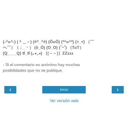
(-^o^-) (＾＿－) (#^_^#) (ÖoÖ) (*^o^*) (>_<) （￣
へ￣）（；_・） (ô_Ó) (O_O) (ˇ~ˇ) （ToT）
(Q____Q) ಠ_ಠ (｡◕‿◕) ［(－－)］ZZzzz
- Si el comentario es anónimo hay muchas
posibilidades que no se publique.
‹
›
Inicio
Ver versión web