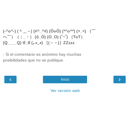
(-^o^-) (＾＿－) (#^_^#) (ÖoÖ) (*^o^*) (>_<) （￣
へ￣）（；_・） (ô_Ó) (O_O) (ˇ~ˇ) （ToT）
(Q____Q) ಠ_ಠ (｡◕‿◕) ［(－－)］ZZzzz
- Si el comentario es anónimo hay muchas
posibilidades que no se publique.
‹
›
Inicio
Ver versión web