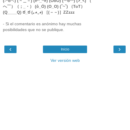
(-^o^-) (＾＿－) (#^_^#) (ÖoÖ) (*^o^*) (>_<) （￣
へ￣）（；_・） (ô_Ó) (O_O) (ˇ~ˇ) （ToT）
(Q____Q) ಠ_ಠ (｡◕‿◕) ［(－－)］ZZzzz
- Si el comentario es anónimo hay muchas
posibilidades que no se publique.
‹
›
Inicio
Ver versión web