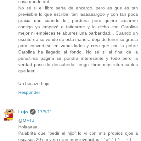
cosa quede ahí.
No sé si el libro sería de encargo, pero es que es tan
previsible lo que escribe, tan laaaaaargoo y con tan poca
gracia que cuando leí, perdona pero quiero casarme
contigo ya empezé a fatigarme y lo dicho con Carolina
mejor ni empieces te aburres una barbaridad... Cuando un
escritor/ra se vende de esta manera deja de tener su gracia
para convertirse en vanalidades y creo que con la pobre
Carolina ha llegado al fondo. No sé si al final de la
penultima página se pondrá interesante y todo pero la
verdad paso de descubrirlo, tengo libros más interesantes
que leer.
Un besazo Lujo.
Responder
Lujo
17/5/11
@
METJ
Holaaaaa,
Palabrita que "pedir el hijo" lo vi con mis propios ojos a
escasos 20 cm y no eran muy jovencitas (-^o^-) (＾＿－)