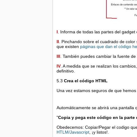
I
. Informa de todas las partes del gadget
II
. Pinchando sobre el cuadrado de color s
que existen
páginas que dan el código h
III
. También puedes cambiar la fuente de l
IV
. A medida que se realizan los cambio
definitivo.
5.3
Crea el código HTML
Una vez estamos seguros de que hemos 
Automáticamente se abrirá una pantalla q
"
Copia y pega este código en la parte
Obedecemos: Copiar/Pegar el codigo que 
HTLM/Javascript
, ¡y listos!.