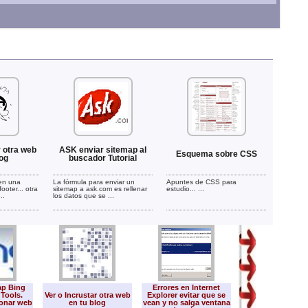
r otra web
ASK enviar sitemap al
Esquema sobre CSS
log
buscador Tutorial
en una
La fórmula para enviar un
Apuntes de CSS para
ooter... otra
sitemap a ask.com es rellenar
estudio... ...
..
los datos que se ...
ap Bing
Errores en Internet
Obtener URL de
Tools.
Ver o Incrustar otra web
Explorer evitar que se
imagen: Consej
ionar web
en tu blog
vean y no salga ventana
fórmulas sencil