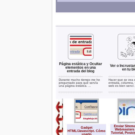
Página estática y Ocultar
Ver o Incrusta
elementos en una
en tu b
entrada del blog
Durante mucho tiempo me he
Hacer que se vea 
preguntado para qué servía
entrada, columna, f
una página estática. ...
web es bien senci .
Enviar Sitem
Gadget
Webmasters 
HTML/Javascript. Cómo
Tutorial. Posic
usarlo