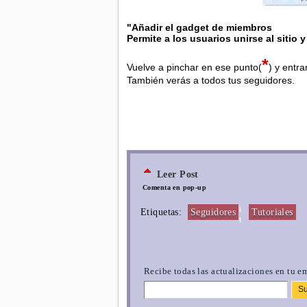
"Añadir el gadget de miembros
Permite a los usuarios unirse al sitio
*
Vuelve a pinchar en ese punto(
) y entr
También verás a todos tus seguidores.
Leer Post
Comenta en pop-up
¦
Etiquetas:
Seguidores
Tutoriales
Recibe todas las actualizaciones en tu em