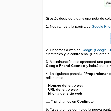
Si estás decidido a darle una nota de colo
1. Nos vamos a la página de
Google Frie
2. Llegamos a web de
Google (Google C
electrónico y la contraseña. (Recuerda q
3. A continuación nos aparecerá una pant
Google Friend Connect
y habrá que
pi
4. La siguiente pantalla: "
Proporciónanos
rellenemos:
-
Nombre del sitio web
-
URL del sitio web
-
Idioma del sitio web
.... Y pinchamos en
Continuar
5. Ya estaremos dentro de la nueva pant