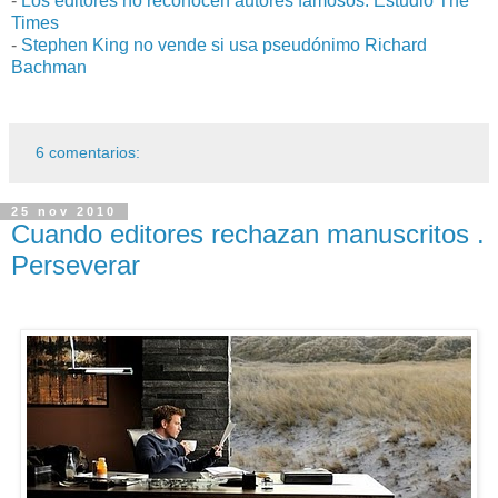
-
Los editores no reconocen autores famosos. Estudio The
Times
-
Stephen King no vende si usa pseudónimo Richard
Bachman
6 comentarios:
25 nov 2010
Cuando editores rechazan manuscritos .
Perseverar