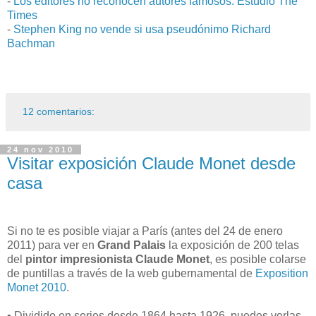
-
Los editores no reconocen autores famosos. Estudio The
Times
-
Stephen King no vende si usa pseudónimo Richard
Bachman
12 comentarios:
24 nov 2010
Visitar exposición Claude Monet desde
casa
Si no te es posible viajar a París (antes del 24 de enero
2011) para ver en
Grand Palais
la exposición de 200 telas
del
pintor impresionista Claude Monet
, es posible colarse
de puntillas a través de la web gubernamental de
Exposition
Monet 2010
.
• Dividido en series desde 1864 hasta 1926, puedes verlas