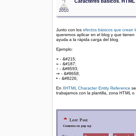
2
Caracteres básicos. HTML 
ago
2010
Junto con los
efectos básicos que crean
queremos aplicar en el blog y que tienen
ayuda a la rápida carga del blog.
Ejemplo:
× - &#215;
» - &#187;
↑ - &#8593;
⇒ - &#8658;
• - &#8226;
En
XHTML Character Entity Reference
se
trabajamos con la plantilla, zona HTML o
Leer Post
Comenta en pop-up