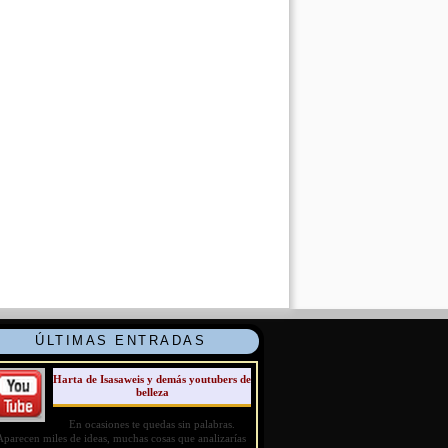
ÚLTIMAS ENTRADAS
Harta de Isasaweis y demás youtubers de
belleza
En ocasiones te quedas sin palabras.
Aparecen miles de ideas, muchas cosas que analizarías