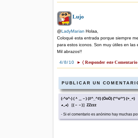
Lujo
@
LadyMarian
Holaa,
Coloqué esta entrada porque siempre me
para estos iconos. Son muy útiles en las 
Mil abrazos!!
4/8/10
► 〈 Responder este Comentario
PUBLICAR UN COMENTARI
(-^o^-) (＾＿－) (#^_^#) (ÖoÖ) (*^o^*) (>
◕‿◕) ［(－－)］ZZzzz
- Si el comentario es anónimo hay muchas pos