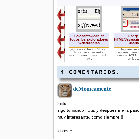
Colocar favicon en
Gadge
todos los exploradores
HTML/Javascri
Generadores
usarlo
¿Qué es el favicon?Es un
Algunas vec
icono, una pequeña
preguntan cómo 
imagen, que aparece en los
elemento HTLM/J
nav ...
en los ..
4 COMENTARIOS:
deMónicamente
Ocultar datos en blog
con botón abrir / cerrar
lujito:
Mediante un sencillo botón
se puede ahorrar espacio
sigo tomando nota. y después me la paso 
en una entrada. Con es ...
muy interesante, como siempre!!!
kisseee