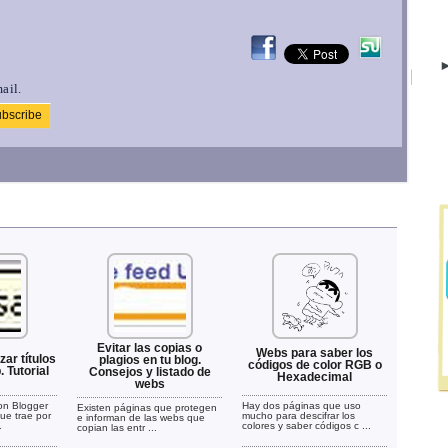
►
ail.
Evitar las copias o
Webs para saber los
ar títulos
plagios en tu blog.
códigos de color RGB o
. Tutorial
Consejos y listado de
Hexadecimal
webs
on Blogger
Hay dos páginas que uso
Existen páginas que protegen
ue trae por
mucho para descifrar los
e informan de las webs que
.
colores y saber códigos c ...
copian las entr ...