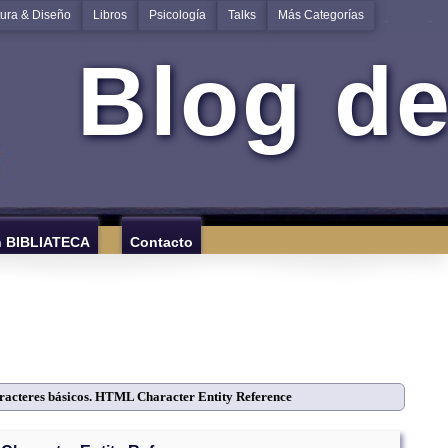
tura & Diseño
Libros
Psicología
Talks
Más Categorías
Blog de
n BIBLIATECA
Contacto
racteres básicos. HTML Character Entity Reference