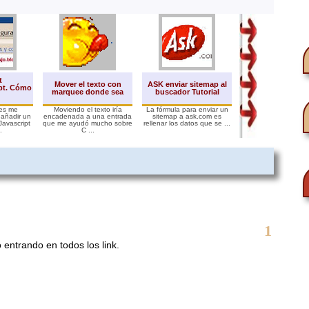
Seguidores en Bl
t
Mover el texto con
ASK enviar sitemap al
Como cambiar co
pt. Cómo
marquee donde sea
buscador Tutorial
predeterminados 
gadget
es me
Moviendo el texto iría
La fórmula para enviar un
El gadget de Segui
añadir un
encadenada a una entrada
sitemap a ask.com es
que pone a nues
avascript
que me ayudó mucho sobre
rellenar los datos que se ...
disposición el sr. Bl
.
C ...
(de ...
1
entrando en todos los link.