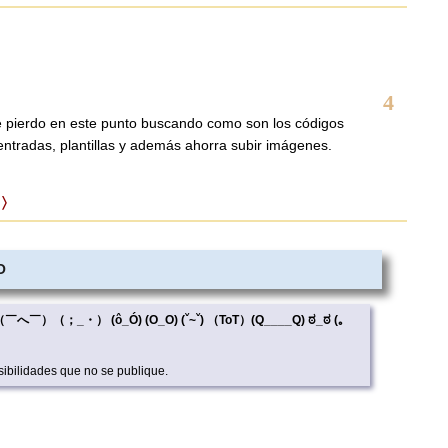
4
 pierdo en este punto buscando como son los códigos
entradas, plantillas y además ahorra subir imágenes.
 〉
O
_<) （￣へ￣）（；_・） (ô_Ó) (O_O) (ˇ~ˇ) （ToT）(Q____Q) ಠ_ಠ (｡
ibilidades que no se publique.