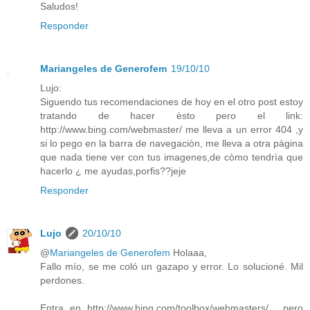
Saludos!
Responder
Mariangeles de Generofem
19/10/10
Lujo:
Siguendo tus recomendaciones de hoy en el otro post estoy
tratando de hacer èsto pero el link:
http://www.bing.com/webmaster/ me lleva a un error 404 ,y
si lo pego en la barra de navegaciòn, me lleva a otra pàgina
que nada tiene ver con tus imagenes,de còmo tendrìa que
hacerlo ¿ me ayudas,porfis??jeje
Responder
Lujo
20/10/10
@
Mariangeles de Generofem
Holaaa,
Fallo mío, se me coló un gazapo y error. Lo solucioné. Mil
perdones.
Entra en http://www.bing.com/toolbox/webmasters/ , pero