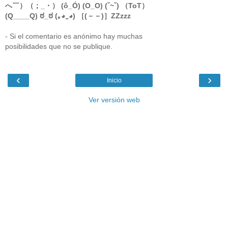
へ￣）（；_・） (ô_Ó) (O_O) (ˇ~ˇ) （ToT）
(Q____Q) ಠ_ಠ (｡◕‿◕) ［(－－)］ZZzzz
- Si el comentario es anónimo hay muchas
posibilidades que no se publique.
‹
›
Inicio
Ver versión web