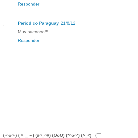
Responder
Periodico Paraguay
21/8/12
Muy buenooo!!!
Responder
(-^o^-) (＾＿－) (#^_^#) (ÖoÖ) (*^o^*) (>_<) （￣