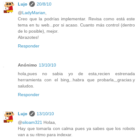
Lujo
20/8/10
@
LadyMarian
,
Creo que la podrías implementar. Revisa como está este
tema en tu web...por si acaso. Cuanto más control (dentro
de lo posible), mejor.
Abrazotes!
Responder
Anónimo
13/10/10
hola,pues no sabia yo de esta,recien estrenada
herramienta con el bing,..habra que probarla,,,gracias.y
saludos.
Responder
Lujo
13/10/10
@
siloam321
Holaa,
Hay que tomarla con calma pues ya sabes que los robots
van a su ritmo para indexar.