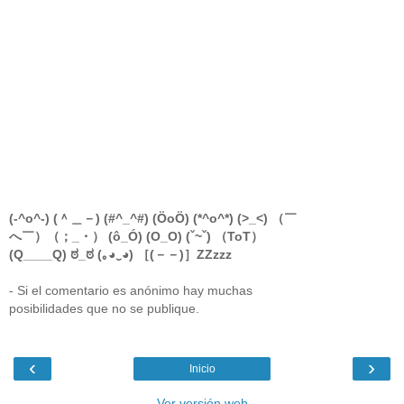
(-^o^-) (＾＿－) (#^_^#) (ÖoÖ) (*^o^*) (>_<) （￣
へ￣）（；_・） (ô_Ó) (O_O) (ˇ~ˇ) （ToT）
(Q____Q) ಠ_ಠ (｡◕‿◕) ［(－－)］ZZzzz
- Si el comentario es anónimo hay muchas
posibilidades que no se publique.
‹
›
Inicio
Ver versión web