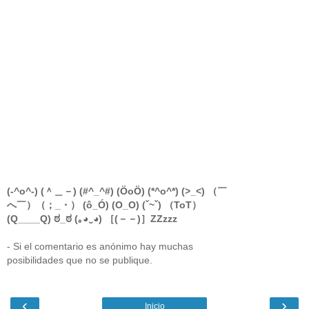
(-^o^-) (＾＿－) (#^_^#) (ÖoÖ) (*^o^*) (>_<) （￣
へ￣）（；_・） (ô_Ó) (O_O) (ˇ~ˇ) （ToT）
(Q____Q) ಠ_ಠ (｡◕‿◕) ［(－－)］ZZzzz
- Si el comentario es anónimo hay muchas
posibilidades que no se publique.
‹
›
Inicio