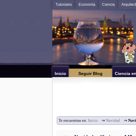
Tutoriales
Economía
Ciencia
Arquitec
Inicio
Seguir Blog
Ciencia e
Te encuentras en:
Inicio
⇒
Navidad
⇒
Navi