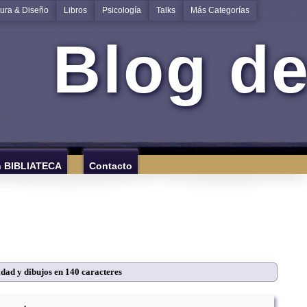
tura & Diseño
Libros
Psicología
Talks
Más Categorías
Blog de
n BIBLIATECA
Contacto
dad y dibujos en 140 caracteres