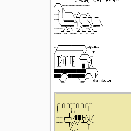
C’MON, GET HAPPY!
╱▔╲┈┈┈┈┈┈┈┈┈┈┈┈
▔╲▕╲┈┈┈┈┈┈┈┈┈┈┈┈
┈┈▏▏▔▔╲┈╱╲┈┈╱╲
┈┈▏╲▂▂▂╲▔▏▔╲▔▏▔╲
┈┈╲▂▂▂▂▔▏╲▂▂╲╲▂▂╲
┈┈┈┈╱╲┈╲▏┈╱╲▔┈╱╲▔
┈┈┈▔┈▔┈┈┈▔┈▔┈▔┈▔
┈╱▔▔▔▔▔▔▔▔╲┈♥┈♥┈
╱▔▔▔▔▔▔▔▔╲╱▏┈♥┈
▏┳╱╭╮┓┏┏┓▕╱▔▔╲┈
▏┃╱┃┃┃┃┣▏▕▔▔╲╱▏
▏┻┛╰╯╰╯┗┛▕▕▉▕╱╲
▇▇▇▇▇▇▇▇▇▇▔▔▔╲▕
▇▇╱▔╲▇▇▇▇▇╱▔╲▕╱
┈┈╲▂╱┈┈┈┈┈╲▂╱▔┈ distributor
╭╮╭╮╭╮┈┈╭╮╭╮╭╮┈
┃╰╯╰╯╰╮╭╯╰╯╰╯┃┈
╰━━━━┳┻┻━━╮━━╯┈
┈┈┈┏━┻╮╱▊▊┣┓╲┊╱
┈┈┈╰━┳╭╱╱╱╰┻━◯┈
┈┈┈┈╭╯╱╰━━━━━┫┈