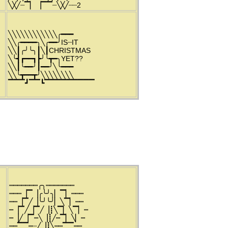
╲╳╱┈▔▏▕▔▔┈╲╳╱┈┈2
╲╲╲╲╲╲╲╲╲╲╲╲╭━━━
╲╲╭━━━━╮╲╭━━╯IS┈IT
╲╲┃╭╯╰╮┃╲┃CHRISTMAS
╲╰┫┏━━┓┣╯╰┳━╮YET??
╲╲┃╰━━╯┃━━╯╲╰━━━
╲╲╰┳━━┳╯╲╲╲╲╲╲╲╲
▔▔▔┛▔▔┗▔▔▔▔▔▔▔▔▔
┉┉┉┉┉┉┉╭╮┉┉┉┉┉┉┉
┉┉┉▕▔▕╭╰╯╮▏▔▏┉┉┉
┉┉▕▔╱▕╰╯╰╯▏╲▔▏┉┉
┉▕▔╱▕▔╱▕┋╲▔▏╲▔▏┉
┉▕╱▕▔┉╲▕┋╱┉▔▏╲▏┉
┉┉▔▔┉┈╱▕┋╲┉┉▔▔┉┉