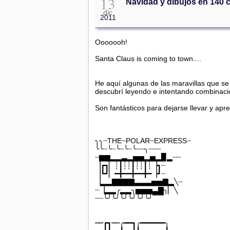
13
Navidad y dibujos en 140 
dic
2011
Ooooooh!
Santa Claus is coming to town....
He aquí algunas de las maravillas que se
descubrí leyendo e intentando combinacio
Son fantásticos para dejarse llevar y apr
╮╮┈THE┈POLAR┈EXPRESS┈
╰╰┈╰┈╰┈╰┈╰┈┈╮┈┈┈
┈▆▆▂▂▃▂▅▅▂▅▂▉▂┈┈
▕┏┓▏┊┃┊┊┃┊┊┃┊▕┓┈
▕┗┛▏━╋━━╋━━╋━▕┛┈
▕▂▂▇▇▇▇▃▃▃▅▅▇▂╲┈
┈▕▂▂╭▂▂╮▅▅▅▃▇╮▏╲
┈┈╰╯╰╯╰╯╰╯╰╯╰╯▔▔
┉┉┏┓┉┉╭━━┓╭━━━━━━╮