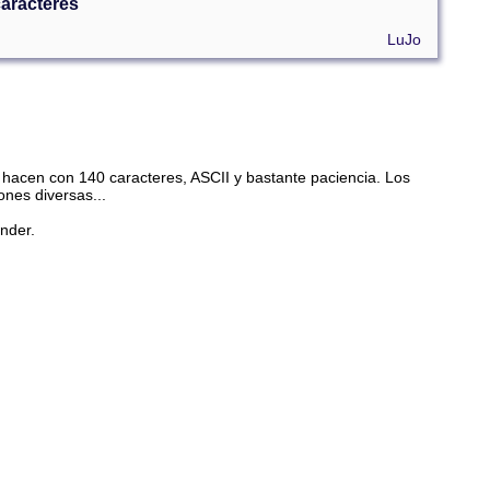
caracteres
LuJo
 hacen con 140 caracteres, ASCII y bastante paciencia. Los
nes diversas...
ender.