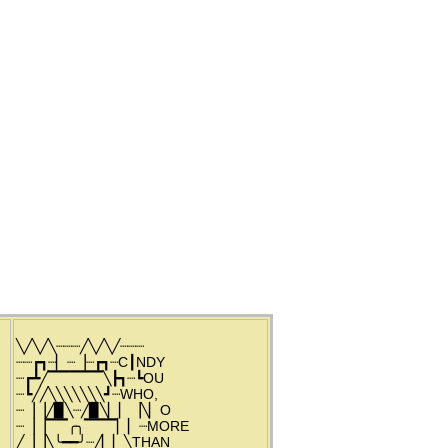
╲╱╲╱╲┈┈┈╱╲╱╲╱┈┈┈
┈┈┏┓┈▏┈▕┈┏┓┈C┃NDY
┈┏┻╱▔▔▔▔▔╲┣┓┈┗OU
┈┗╱╱╲╲╲╲╲╲╲┛┈WHO,
┈▕▕╱▉╲┈╱▉╲▏▏▕╲▏O
┈▕▕▔▔╭╮▔▔▔▏▏┈MORE
╱▕▕╲╰━━╯┈╱▏▏╲THAN