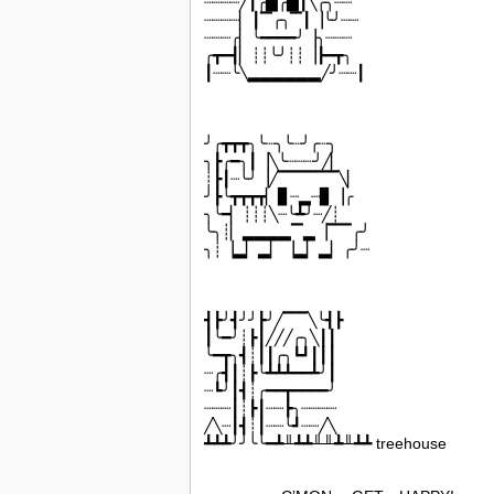
┈┈┈┈╱┃╭▆╭▆┃╲╭╮┈┈
┈┈┈┈▏┃▔╭╮▔┃▕╰╯┈┈
┈┈┈╭▏╰━━━━╯▕╮┈┈┈
╭┳━┫▏┊┊╰╯┊┊▕┣━┳╮
┃┈┈╰╲▂▂▂▂▂▂╱╯┈┈┃
╯╭┳┳┳╮╰┈╮╰┈╯╭┈╮
╮┣╭━╮┃▕╲╰┈┈┈╯╱▏
┊┣┃┈╰╯▕╱▔▔▔▔▔╲▏
╯┣╰┳┳┳┳▏▊┈▂┈▊▕╭
╮╰━▏┊┊┊╲┈╰┻╯┈╱┊
╰╮┊▏▂▂▂▂▔▂▕▔▔╭╯
╮┊▕▂▏▂▏▕▂▏▂▏╭╯┈
┫┣╯┫╯╯┣╯╱▔▔╲╰┫┣
┃╰━╯┊┣┃╱╱╱╭╮╲┃┃
╰━┳╮┫┊┃┃╭╮┗┛┃┃┃
┈╭┫┃┊┣╰┻┻┻━━┻╯┃
┈┗╯┃┫┊╭━━┳━━━━╯
┈┈┈┃┊┣┃┈┈┣╮┈┈┈┈
╱╲┈┃┫┊┃┈┈╰┛┈┈╱╲
┻┻┻╯╯╰╰━┻╨┻┻╨╨┻╨┻┻ treehouse