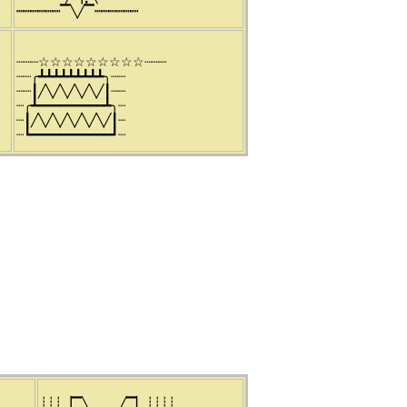
┉┉┉┉┉┉▔╲╱▔┉┉┉┉┉┉
┈┈┈☆☆☆☆☆☆☆☆☆┈┈┈
┈┈╭┻┻┻┻┻┻┻┻┻╮┈┈
┈┈┃╱╲╱╲╱╲╱╲╱┃┈┈
┈╭┻━━━━━━━━━┻╮┈
┈┃╱╲╱╲╱╲╱╲╱╲╱┃┈
┈┗━━━━━━━━━━━┛┈
┊┊┊▕▔╲▂▂▂╱▔▏┊┊┊┊