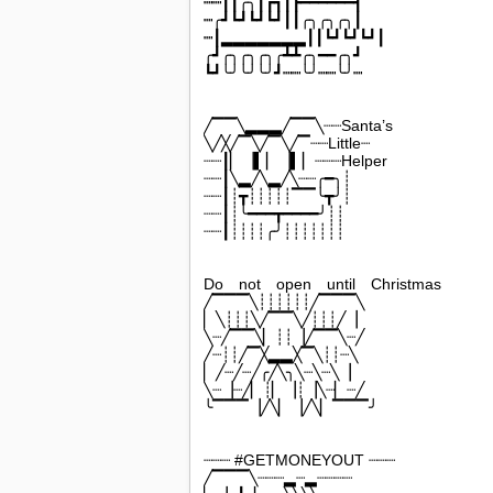
┉┉┃┃╭╮┃┏┓┃┣━━━━━━┫
┉╭┛┗┛┗┛┗┛┃┃╭╮╭╮╭╮┃
┉┃▂▂▂▂▂▂▂┃┃┗┛┗┛┗┛┃
╭┛╭╮╭╮╭╮╭┻┻╭╮━━╭╮┛
┗┛╰╯╰╯╰╯┛┉┉╰╯┉┉╰╯┉
╱▔▔╲▂▂▂╱▔▔╲┈┈Santa’s
╲╱╳╱▔╲╱▔╲╱▔┈┈Little┈
┈┈┃▏▕▍▏▕▍▏┈┈┈Helper
┈┈┃╲▂╱╲▂╱╲┈┈╭━╮┊
┈┈┃┊┳┊┊┊┊┊▔▔╰┳╯┊
┈┈┃┊╰━━━┳━━━━╯┊┊
┈┈┃┊┊┊┊╭╯┊┊┊┊┊┊┊
Do not open until Christmas
╱▔▔▔╲┊┊┊┊┊┊╱▔▔▔╲
▏╲┊┊┊╲╱▔▔╲╱┊┊┊╱▕
╲┈╱▔▔╲▏┊┊▕╱▔▔╲┈╱
╱┈┊┊╱▔╳▂▂╳▔╲┊┊┈╲
▏╱┈╱┈╱╭╱╲╮╲┈╲┈╲▕
╲┈▕┈╱▏┊▏▕┊▕╲┈▏┈╱
╰▔▔▔▕╱╲▏▕╱╲▏▔▔▔╯
┈┈┈ #GETMONEYOUT ┈┈┈
╱▔▔▔╲┈┈┈▂┈▂┈┈┈┈