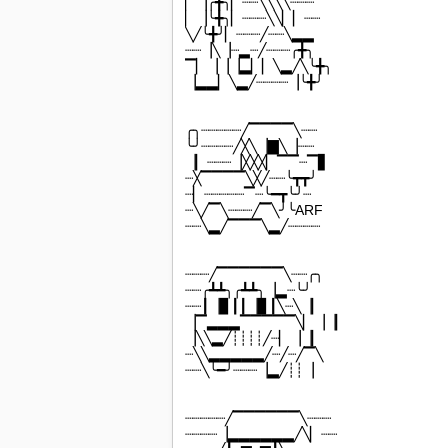
▏▕╭╋╮▏┈┈╲╲╲╲┈┈┈
▏▕╰╋╮▏┈┈┈╲╲▏▏┈┈
╲╱╰╋╯▏┈┈┈╱┈┈╲▂▂
┈┈▕╲▕┈▂┈╱┈┈┈╭╋╮
▔▏▕▕▕▂▏▏╲▂╱╲╰╋╮
▕▂▂▏╲▂╱┈┈┈┈▕╰╋╯
╭╮┈┈┈┈┈╱▔▔▔▔╲┈┈
╰╯┈┈┈┈╱╳╲▕▇╲▕┈┈
▕▏┈┈┈▕╳╳╳▏▔▔┈▔▋
┈╳▔▔▔▔╲╳╱┈┈╰┳┳╯
┈▏┈┈┈┈┈▔┈╰━┳╰╯┈
┈╲╱▔╲┈┈┈╱▔╲╯╰ARF
┈┈╲▂╱▔▔▔╲▂╱┈┈┈┈
┈┈┈╱▔▔▔▔▔▔╲┈┈╭╮
┈┈╭┻┻╮╭┻┻╮▕▂┈╰╯
┈┈┃▕▊┃┃▕▊┃╲┈╲▕▏
▕▔▂▂▂▔▔▔▔▔╲▏▕▕▏
▕╲╲▂╱┊┊┊┊╱┈▏▕▕▏
┈╲╲▂▂▂▂▂╱┈╱┈╱▔╲
┈┈╲╰━╯┈┈┈▕▂╱┊┊▕
┈┈┈┈┈╱▔▔▔▔▔▔╲┈┈┈
┈┈┈┈▕▂▂▂▂▂▂╱╲▏┈┈