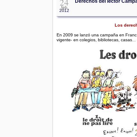
24
Derechos del lector Campañ
feb
2012
Los derech
En 2009 se lanzó una campaña en Francia 
vigente- en colegios, bibliotecas, casas..