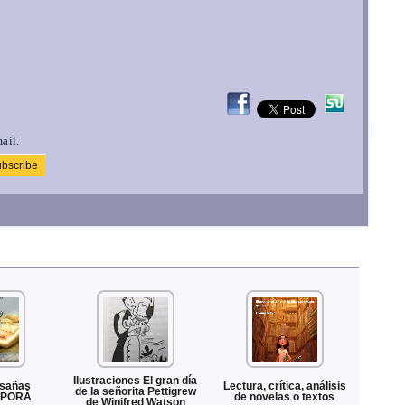
ail.
Ilustraciones El gran día
asañas
Lectura, crítica, análisis
de la señorita Pettigrew
Y PORÂ
de novelas o textos
de Winifred Watson