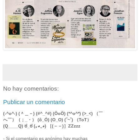
No hay comentarios:
Publicar un comentario
(-^o^-) (＾＿－) (#^_^#) (ÖoÖ) (*^o^*) (>_<) （￣
へ￣）（；_・） (ô_Ó) (O_O) (ˇ~ˇ) （ToT）
(Q____Q) ಠ_ಠ (｡◕‿◕) ［(－－)］ZZzzz
- Si el comentario es anónimo hay muchas