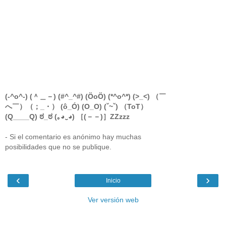
(-^o^-) (＾＿－) (#^_^#) (ÖoÖ) (*^o^*) (>_<) （￣
へ￣）（；_・） (ô_Ó) (O_O) (ˇ~ˇ) （ToT）
(Q____Q) ಠ_ಠ (｡◕‿◕) ［(－－)］ZZzzz
- Si el comentario es anónimo hay muchas
posibilidades que no se publique.
‹
›
Inicio
Ver versión web