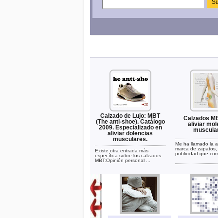
Calzado de Lujo: MBT
Calzados M
(The anti-shoe). Catálogo
aliviar mol
2009. Especializado en
muscula
aliviar dolencias
musculares.
Me ha llamado la a
marca de zapatos, 
Existe otra entrada más
publicidad que com
específica sobre los calzados
MBT:Opinión personal ...