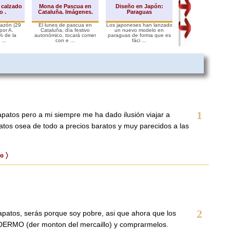
 calzado
Mona de Pascua en
Diseño en Japón:
Peanut butter 
o .
Cataluña. Imágenes.
Paraguas
alimento
Razón (29
El lunes de pascua en
Los japoneses han lanzado
Está de moda aferr
por A.
Cataluña, día festivo
un nuevo modelo en
modas culinarias den
% de la
autonómico, tocará comer
paraguas de forma que es
mundo globalizado. 
...
con e ...
fáci ...
1
patos pero a mi siempre me ha dado ilusión viajar a
tos osea de todo a precios baratos y muy parecidos a las
o 〉
2
patos, serás porque soy pobre, asi que ahora que los
 DERMO (der monton del mercaillo) y comprarmelos.