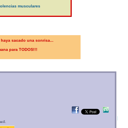
dolencias musculares
 haya sacado una sonrisa...
emana para TODOS!!!
ail.