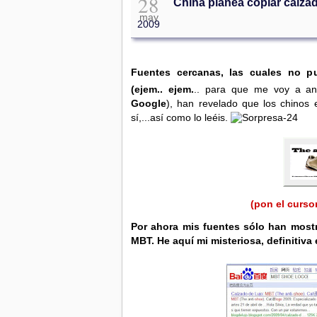
28
China planea copiar calzad
may
2009
Fuentes cercanas, las cuales no pu
(ejem.. ejem.
.. para que me voy a an
Google
), han revelado que los chinos 
sí,...así como lo leéis.
(pon el curso
Por ahora mis fuentes sólo han most
MBT. He aquí mi misteriosa, definitiva 