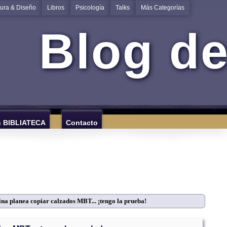
tura & Diseño
Libros
Psicología
Talks
Más Categorías
Blog de
n BIBLIATECA
Contacto
na planea copiar calzados MBT... ¡tengo la prueba!