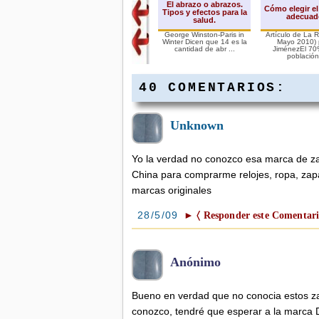
El abrazo o abrazos.
Cómo elegir el
Tipos y efectos para la
adecuad
salud.
George Winston-Paris in
Artículo de La 
Winter Dicen que 14 es la
Mayo 2010) 
cantidad de abr ...
JiménezEl 70
población 
40 COMENTARIOS:
Unknown
Beber alcohol reduce el
sobrepeso en las
mujeres
Yo la verdad no conozco esa marca de za
Según la publicación
médica Archives of Internal
China para comprarme relojes, ropa, zapa
Medicine las mujeres que ...
marcas originales
28/5/09
► 〈 Responder este Comentari
Anónimo
Bueno en verdad que no conocia estos za
conozco, tendré que esperar a la marca