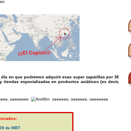
nes.
l día en que podremos adquirir esas super zapatillas por 3€
y tiendas especializadas en productos asiáticos (es decir,
eeeee, oeeeeeee
oeeeeee, oeeeeee, oeeeeeee
cionados:
009 de MBT