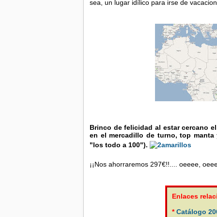
sea, un lugar idílico para irse de vacacio
Brinco de felicidad al estar cercano e
en el mercadillo de turno, top manta 
"los todo a 100").
¡¡Nos ahorraremos 297€!!.... oeeee, oe
Enlaces rela
*
Catálogo 2