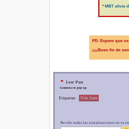
*
MBT alivia 
PD: Espero que os
¡¡¡¡Buen fin de s
Leer Post
Comenta en pop-up
Etiquetas:
Vida.Sana
Recibe todas las actualizaciones en tu em