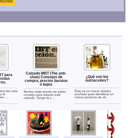
Calzado MBT (The anti-
BT para
¿Qué son los
shoe) Consejos de
estias
nutriaceites?
compra, precios baratos
res.
o bajos
tención esta
Éste es un nuevo término
Recibo mails donde me piden
y la
acuñado para identificar un
consejo para adquirir este
en ...
nuevo producto de ali ...
calzado. Tengo la s ...