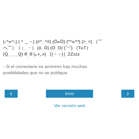
(-^o^-) (＾＿－) (#^_^#) (ÖoÖ) (*^o^*) (>_<) （￣
へ￣）（；_・） (ô_Ó) (O_O) (ˇ~ˇ) （ToT）
(Q____Q) ಠ_ಠ (｡◕‿◕) ［(－－)］ZZzzz
- Si el comentario es anónimo hay muchas
posibilidades que no se publique.
‹
›
Inicio
Ver versión web