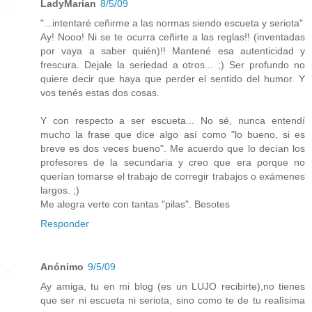
LadyMarian
8/5/09
"...intentaré ceñirme a las normas siendo escueta y seriota"
Ay! Nooo! Ni se te ocurra ceñirte a las reglas!! (inventadas
por vaya a saber quién)!! Mantené esa autenticidad y
frescura. Dejale la seriedad a otros... ;) Ser profundo no
quiere decir que haya que perder el sentido del humor. Y
vos tenés estas dos cosas.
Y con respecto a ser escueta... No sé, nunca entendí
mucho la frase que dice algo así como "lo bueno, si es
breve es dos veces bueno". Me acuerdo que lo decían los
profesores de la secundaria y creo que era porque no
querían tomarse el trabajo de corregir trabajos o exámenes
largos. ;)
Me alegra verte con tantas "pilas". Besotes
Responder
Anónimo
9/5/09
Ay amiga, tu en mi blog (es un LUJO recibirte),no tienes
que ser ni escueta ni seriota, sino como te de tu realìsima