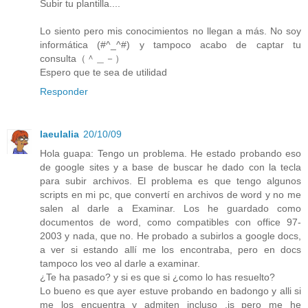
Subir tu plantilla....
Lo siento pero mis conocimientos no llegan a más. No soy
informática (#^_^#) y tampoco acabo de captar tu
consulta（＾＿－）
Espero que te sea de utilidad
Responder
laeulalia
20/10/09
Hola guapa: Tengo un problema. He estado probando eso
de google sites y a base de buscar he dado con la tecla
para subir archivos. El problema es que tengo algunos
scripts en mi pc, que convertí en archivos de word y no me
salen al darle a Examinar. Los he guardado como
documentos de word, como compatibles con office 97-
2003 y nada, que no. He probado a subirlos a google docs,
a ver si estando allí me los encontraba, pero en docs
tampoco los veo al darle a examinar.
¿Te ha pasado? y si es que si ¿como lo has resuelto?
Lo bueno es que ayer estuve probando en badongo y alli si
me los encuentra y admiten incluso .js pero me he