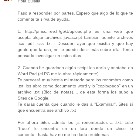
Hola Eulalia,
Paso a responder por partes. Espero que algo de lo que te
comente te sirva de ayuda.
1. http://pmsc.free.fr/gb/J/upload.php es una web que
acepta alojar archivos javascript también admite archivos
.ico .pdf .css .txt . Descubrí ayer que existía y que hay
gente que la usa, no te puedo decir más sobre ella. Tenía
pensado investigar en estos días...
2. Cuando he guardado algún script los abría y anotaba en
Word Pad (el PC me lo abre rápidamente).
Te parecerá muy bestia mi método pero los renombro como
.txt: los abro como documento word y lo "copio/pego" en un
archivo .txt (Bloc de notas).... de esta forma los subo a
Sites de Google.
Te darás cuenta que cuando le das a "Examinar", Sites sí
que encuentra ese archivo .txt
Por ahora Sites admite los .js renombrados a .txt. Este
"truco" lo encontré en un foro donde un chico lo
comentó...hasta hay no me ha dado problemas.