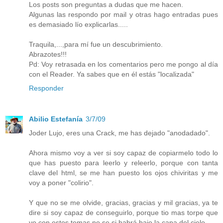
Los posts son preguntas a dudas que me hacen.
Algunas las respondo por mail y otras hago entradas pues
es demasiado lío explicarlas.....
Traquila,...,para mí fue un descubrimiento.
Abrazotes!!!
Pd: Voy retrasada en los comentarios pero me pongo al día
con el Reader. Ya sabes que en él estás "localizada"
Responder
Abilio Estefanía
3/7/09
Joder Lujo, eres una Crack, me has dejado "anodadado".
Ahora mismo voy a ver si soy capaz de copiarmelo todo lo
que has puesto para leerlo y releerlo, porque con tanta
clave del html, se me han puesto los ojos chiviritas y me
voy a poner "colirio".
Y que no se me olvide, gracias, gracias y mil gracias, ya te
dire si soy capaz de conseguirlo, porque tio mas torpe que
yo con estos temas no se si habrá bajo la capa del cielo.