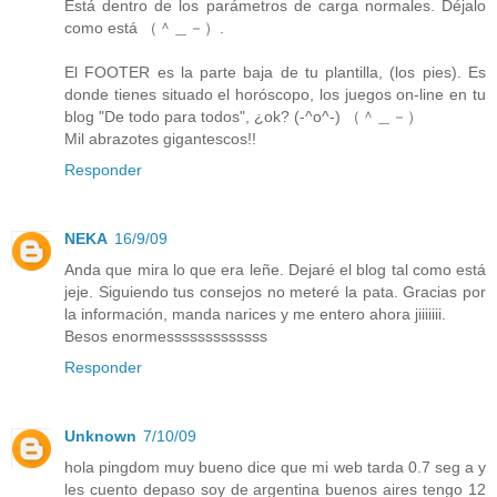
Está dentro de los parámetros de carga normales. Déjalo
como está （＾＿－）.
El FOOTER es la parte baja de tu plantilla, (los pies). Es
donde tienes situado el horóscopo, los juegos on-line en tu
blog "De todo para todos", ¿ok? (-^o^-) （＾＿－）
Mil abrazotes gigantescos!!
Responder
NEKA
16/9/09
Anda que mira lo que era leñe. Dejaré el blog tal como está
jeje. Siguiendo tus consejos no meteré la pata. Gracias por
la información, manda narices y me entero ahora jiiiiiii.
Besos enormesssssssssssss
Responder
Unknown
7/10/09
hola pingdom muy bueno dice que mi web tarda 0.7 seg a y
les cuento depaso soy de argentina buenos aires tengo 12