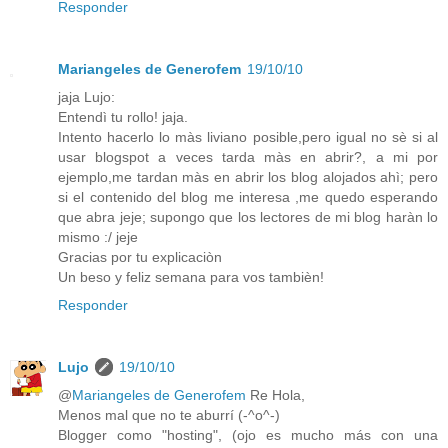
Responder
Mariangeles de Generofem
19/10/10
jaja Lujo:
Entendì tu rollo! jaja.
Intento hacerlo lo màs liviano posible,pero igual no sè si al
usar blogspot a veces tarda màs en abrir?, a mi por
ejemplo,me tardan màs en abrir los blog alojados ahì; pero
si el contenido del blog me interesa ,me quedo esperando
que abra jeje; supongo que los lectores de mi blog haràn lo
mismo :/ jeje
Gracias por tu explicaciòn
Un beso y feliz semana para vos tambièn!
Responder
Lujo
19/10/10
@
Mariangeles de Generofem
Re Hola,
Menos mal que no te aburrí (-^o^-)
Blogger como "hosting", (ojo es mucho más con una