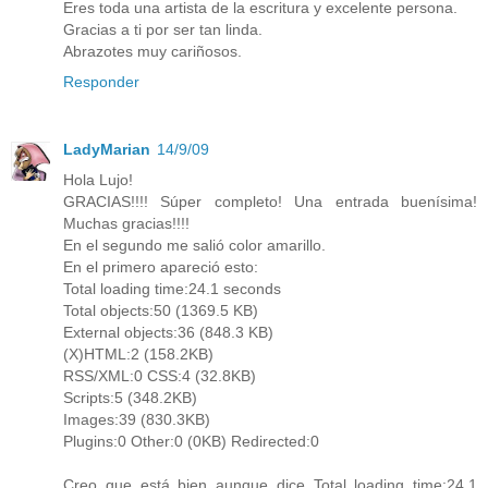
Eres toda una artista de la escritura y excelente persona.
Gracias a ti por ser tan linda.
Abrazotes muy cariñosos.
Responder
LadyMarian
14/9/09
Hola Lujo!
GRACIAS!!!! Súper completo! Una entrada buenísima!
Muchas gracias!!!!
En el segundo me salió color amarillo.
En el primero apareció esto:
Total loading time:24.1 seconds
Total objects:50 (1369.5 KB)
External objects:36 (848.3 KB)
(X)HTML:2 (158.2KB)
RSS/XML:0 CSS:4 (32.8KB)
Scripts:5 (348.2KB)
Images:39 (830.3KB)
Plugins:0 Other:0 (0KB) Redirected:0
Creo que está bien aunque dice Total loading time:24.1