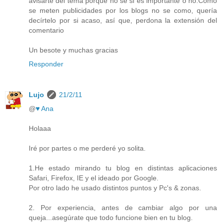
avisarte del tema porque no se si es importante o no.Como
se meten publicidades por los blogs no se como, quería
decírtelo por si acaso, así que, perdona la extensión del
comentario
Un besote y muchas gracias
Responder
Lujo
21/2/11
@
♥ Ana
Holaaa
Iré por partes o me perderé yo solita.
1.He estado mirando tu blog en distintas aplicaciones
Safari, Firefox, IE y el ideado por Google.
Por otro lado he usado distintos puntos y Pc's & zonas.
2. Por experiencia, antes de cambiar algo por una
queja...asegúrate que todo funcione bien en tu blog.