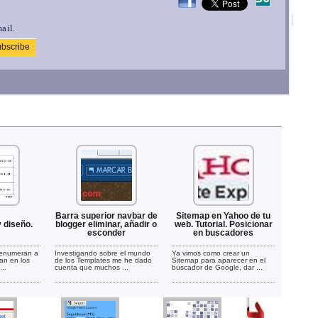
ail.
Barra superior navbar de
Sitemap en Yahoo de tu
y diseño.
blogger eliminar, añadir o
web. Tutorial. Posicionar
esconder
en buscadores
 enumeran a
Investigando sobre el mundo
Ya vimos como crear un
an en los
de los Templates me he dado
Sitemap para aparecer en el
..
cuenta que muchos ...
buscador de Google, dar ...