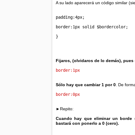
A su lado aparecerá un código similar (
padding:4px;
border:1px solid $bordercolor;
}
Fijaros, (olvidaros de lo demás), pues 
border:1px
Sólo hay que cambiar 1 por 0
. De form
border:0px
►Repito:
Cuando hay que eliminar un borde s
bastará con ponerlo a 0 (cero).