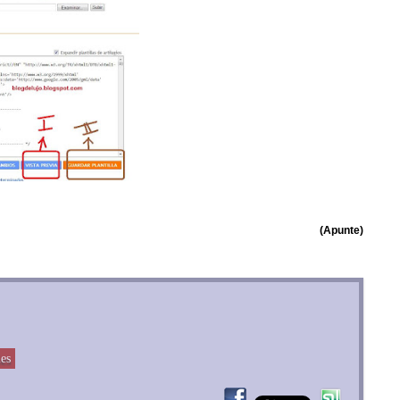
(Apunte)
les