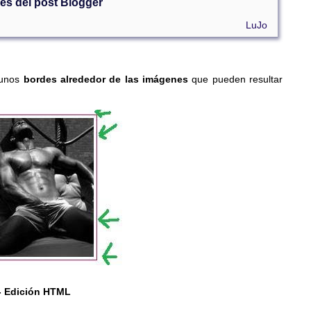
es del post Blogger
LuJo
 unos
bordes alrededor de las imágenes
que pueden resultar
- Edición HTML