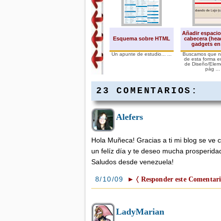
Añadir espacio
Esquema sobre HTML
cabecera (hea
gadgets en
Un apunte de estudio... ...
Buscamos que n
de esta forma e
de Diseño/Elem
pág ...
23 COMENTARIOS:
Alefers
Alta en Bing de forma
manual. Enviar
sitemap.Tutorial
Hola Muñeca! Gracias a ti mi blog se ve
Ya vimos como crear un
Sitemap para aparecer en
un felíz día y te deseo mucha prosperid
el buscador de Google, dar
...
Saludos desde venezuela!
8/10/09
► 〈 Responder este Comentari
LadyMarian