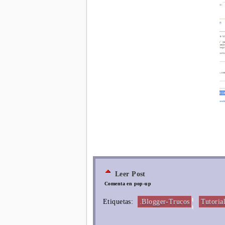
Leer Post
Comenta en pop-up
¦
Etiquetas:
.Blogger-Trucos
Tutoria