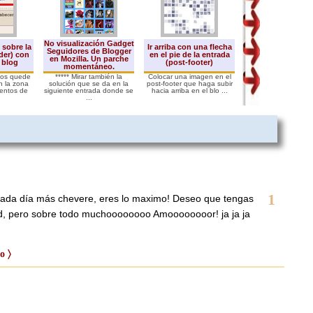
No visualización Gadget
 sobre la
Ir arriba con una flecha
Buscador de Goog
Seguidores de Blogger
der) con
en el pie de la entrada
tu blog. Persona
en Mozilla. Un parche
 blog
(post-footer)
"Cuadro de Búsq
momentáneo.
os quede
***** Mirar también la
Colocar una imagen en el
Añadir colores, mod
n la zona
solución que se da en la
post-footer que haga subir
tamaño y propiedad
entos de
siguiente entrada donde se
hacia arriba en el blo ...
texto son unas de l
...
1
 cada día más chevere, eres lo maximo! Deseo que tengas
ad, pero sobre todo muchoooooooo Amoooooooor! ja ja ja
o 〉