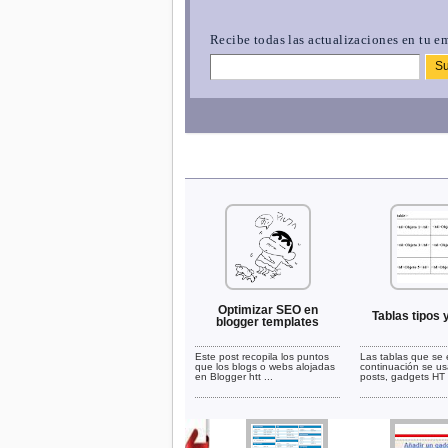
Recibe todas las actualizaciones en tu em
Optimizar SEO en
Tablas tipos 
blogger templates
Este post recopila los puntos
Las tablas que se
que los blogs o webs alojadas
continuación se us
en Blogger htt ...
posts, gadgets HT .