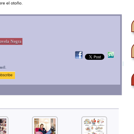
bre el otoño.
ovela Negra
ail.