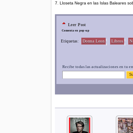
7. Lloseta Negra en las Islas Baleares so
Leer Post
Comenta en pop-up
¦
¦
Etiquetas:
Donna Leon
Libros
N
Recibe todas las actualizaciones en tu em