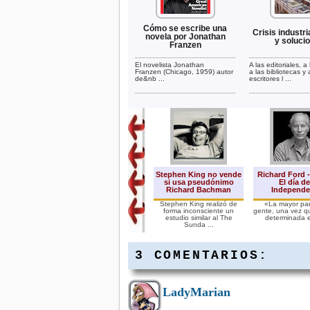
Cómo se escribe una
Crisis industri
novela por Jonathan
y soluci
Franzen
El novelista Jonathan
A las editoriales, a 
Franzen (Chicago, 1959) autor
a las bibliotecas y 
de&nb ...
escritores l ...
Stephen King no vende
Richard Ford -
si usa pseudónimo
El día de
Richard Bachman
Independe
Stephen King realizó de
«La mayor par
forma inconsciente un
gente, una vez q
estudio similar al The
determinada e
Sunda ...
3 COMENTARIOS:
LadyMarian
Crisis del sector
editorial - Se vende la