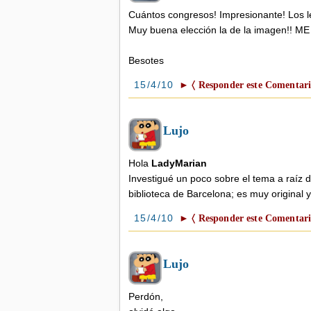
mitad
Cuántos congresos! Impresionante! Los l
La tertulia Els Matins de
TV3 tuvo un color especial
Muy buena elección la de la imagen!! 
cuando la abogada Mag ...
Besotes
15/4/10
► 〈 Responder este Comentari
Lujo
Hola
LadyMarian
Investigué un poco sobre el tema a raíz 
biblioteca de Barcelona; es muy original y
15/4/10
► 〈 Responder este Comentari
Lujo
Perdón,