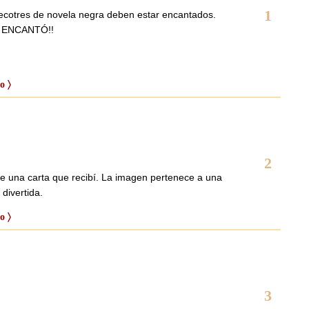
1
ecotres de novela negra deben estar encantados.
ME ENCANTÓ!!
o 〉
2
de una carta que recibí. La imagen pertenece a una
 divertida.
o 〉
3