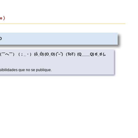
o 〉
O
_<) （￣へ￣）（；_・） (ô_Ó) (O_O) (ˇ~ˇ) （ToT）(Q____Q) ಠ_ಠ (｡
ibilidades que no se publique.