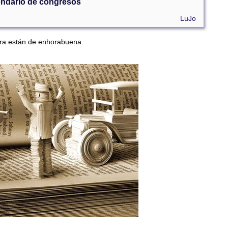
endario de congresos
LuJo
gra están de enhorabuena.