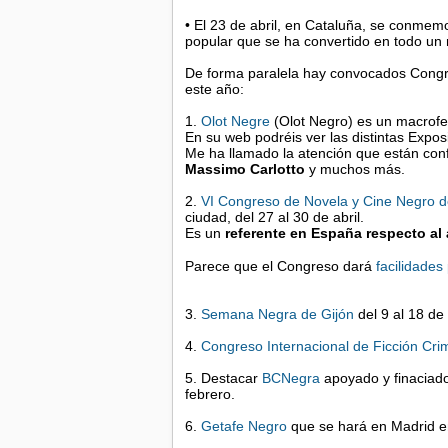
• El 23 de abril, en Cataluña, se conme
popular que se ha convertido en todo un n
De forma paralela hay convocados Congre
este año:
1.
Olot Negre
(Olot Negro) es un macrofe
En su web podréis ver las distintas Expo
Me ha llamado la atención que están co
Massimo Carlotto
y muchos más.
2.
VI Congreso de Novela y Cine Negro 
ciudad, del 27 al 30 de abril.
Es un
referente en España respecto al 
Parece que el Congreso dará
facilidades
3.
Semana Negra de Gijón
del 9 al 18 de
4.
Congreso Internacional de Ficción Cri
5. Destacar
BCNegra
apoyado y finaciado
febrero.
6.
Getafe Negro
que se hará en Madrid e