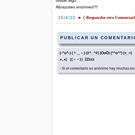
olvidé algo....
Abrazotes enormes!!!!
15/4/10
► 〈 Responder este Comentari
PUBLICAR UN COMENTARI
(-^o^-) (＾＿－) (#^_^#) (ÖoÖ) (*^o^*) (>
◕‿◕) ［(－－)］ZZzzz
- Si el comentario es anónimo hay muchas pos