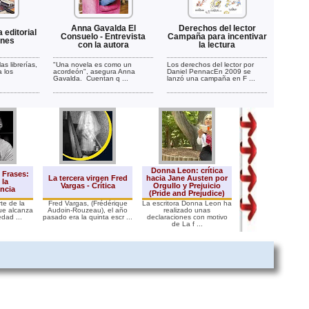
Anna Gavalda El
Derechos del lector
a editorial
Consuelo - Entrevista
Campaña para incentivar
ones
con la autora
la lectura
las librerías,
"Una novela es como un
Los derechos del lector por
a los
acordeón", asegura Anna
Daniel PennacEn 2009 se
Gavalda. Cuentan q ...
lanzó una campaña en F ...
Donna Leon: crítica
 Frases:
Los milagros de l
La tercera virgen Fred
hacia Jane Austen por
 la
Stefan Zweig ayu
Vargas - Crítica
Orgullo y Prejuicio
ncia
lectura obliga
(Pride and Prejudice)
te de la
Fred Vargas, (Frédérique
La escritora Donna Leon ha
La editorial Acantila
ue alcanza
Audoin-Rouzeau), el año
realizado unas
publicando las obr
dad ...
pasado era la quinta escr ...
declaraciones con motivo
este escritor ..
de La f ...