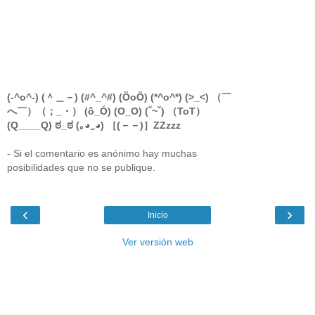
(-^o^-) (＾＿－) (#^_^#) (ÖoÖ) (*^o^*) (>_<) （￣
へ￣）（；_・） (ô_Ó) (O_O) (ˇ~ˇ) （ToT）
(Q____Q) ಠ_ಠ (｡◕‿◕) ［(－－)］ZZzzz
- Si el comentario es anónimo hay muchas
posibilidades que no se publique.
‹
›
Inicio
Ver versión web