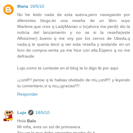
Maria
18/5/10
No he leido nada de esta autora,pero navegando por
diferentes blogs,lei una reseña de un libro suyo
Marlene,que creo q LadyMarian o tu(ahora me perdi) dio la
noticia del lanzamiento y no se si la reseña(este
Alheizmer)..bueno q me voy por los cerros de Ubeda,q
nada,q te queria decir q ver esta reseña y andando en un
foro de compra-venta ya me hice con ella.Espero q no me
defraude.
Lujo,como te conteste en el blog te lo digo tb por aqui
¡¡¡snif!!! pense q te habias olvidado de mi¡¡¡snif!!! y leyendo
tu comentario,vi q no¡¡¡gracias!!!!
Responder
Lujo
18/5/10
Hola
Balo
Mi niña, eres un sol de primavera.
Soy yo la que debo aprender mucho de ti.