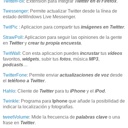
TwitterFox
: Extensión para integrar
Twitter en el Firefox
.
Twessenger
: Permite actualizar Twitter desde la línea de
estado deWindows Live Messenger.
TwitPic
: Aplicacion para compartir tus
imágenes en Twitter
.
StrawPoll
:
Aplicacion para s
eguir las opiniones de la gente
en
Twitter
y
crear tu propia encuesta
.
TwitWall
: Con esta aplicacion
puedes
incrustar
tus
vídeos
favoritos,
widgets
, subir tus
fotos
, música
MP3
,
podcasts
…
TwitterFone
: Permite enviar
actualizaciones de voz
desde
el
teléfono a Twitter
.
Hahlo
:
Cliente de
Twitter
para tu
iPhone
y el
iPod
.
Twinkle
: Programa para
Iphone
que añade la posibilidad de
indicar la localización y fotografías.
tweetVolume
:
Mide la frecuencia de
palabras clave
o una
frase en
Twitter
.