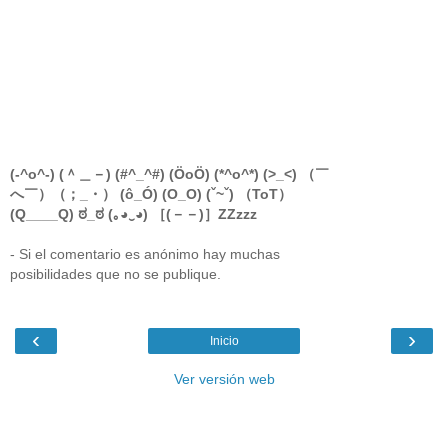
(-^o^-) (＾＿－) (#^_^#) (ÖoÖ) (*^o^*) (>_<) （￣
へ￣）（；_・） (ô_Ó) (O_O) (ˇ~ˇ) （ToT）
(Q____Q) ಠ_ಠ (｡◕‿◕) ［(－－)］ZZzzz
- Si el comentario es anónimo hay muchas
posibilidades que no se publique.
‹
›
Inicio
Ver versión web