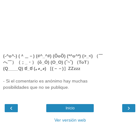
(-^o^-) (＾＿－) (#^_^#) (ÖoÖ) (*^o^*) (>_<) （￣
へ￣）（；_・） (ô_Ó) (O_O) (ˇ~ˇ) （ToT）
(Q____Q) ಠ_ಠ (｡◕‿◕) ［(－－)］ZZzzz
- Si el comentario es anónimo hay muchas
posibilidades que no se publique.
‹
›
Inicio
Ver versión web