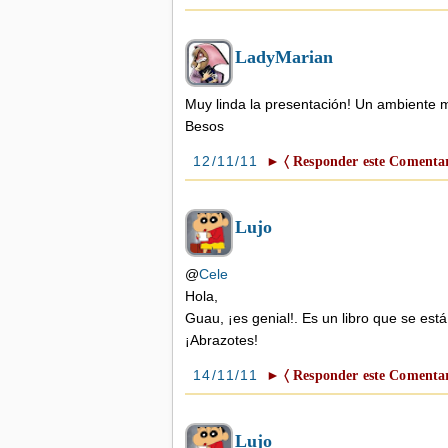
LadyMarian
Muy linda la presentación! Un ambiente m
Besos
12/11/11
► 〈 Responder este Comentar
Lujo
@
Cele
Hola,
Guau, ¡es genial!. Es un libro que se e
¡Abrazotes!
14/11/11
► 〈 Responder este Comentar
Lujo