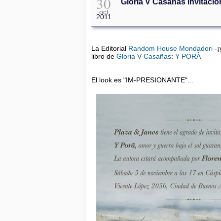
30
Gloria V Casañas invitació
oct
2011
La Editorial
Random House Mondadori
-¡
libro de
Gloria V Casañas
:
Y PORÂ
El look es "IM-PRESIONANTE"...