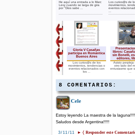
He aquí una entrada a lo Marc
Los curios@s de l
Levy cuando se larga de gira
movimientos, tend
por "Dios sabe ...
eventos relacionad
...
Presentacio
Gloria V Casañas
libros: Casañ
participa en Romántica
sin Bonelli, es
Buenos Aires
editores, li
Los curios@s de los
Asisto perpleja
movimientos, tendencias o
otro lado del 
eventos relacionados con
entusiasmo que s
los ...
...
8 COMENTARIOS:
Cele
Gloria V. Casañas La
maestra de la laguna.
Imágenes del nuevo
libro
Estoy leyendo La maestra de la laguna!!!!!! 
La maestra de la laguna es
la nueva novela de Gloria
Saludos desde Argentina!!!!!
V. Casañas lista para ...
3/11/11
► 〈 Responder este Comentari