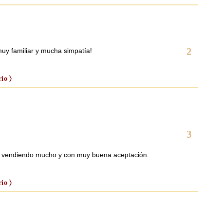
2
uy familiar y mucha simpatía!
io 〉
3
stá vendiendo mucho y con muy buena aceptación.
io 〉