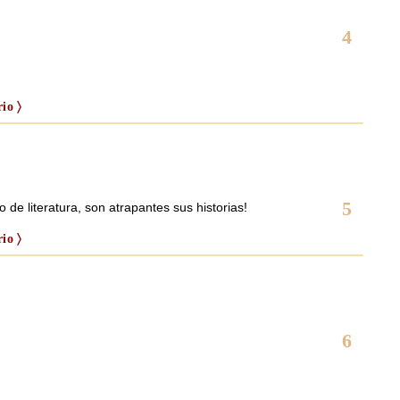
4
io 〉
5
o de literatura, son atrapantes sus historias!
io 〉
6