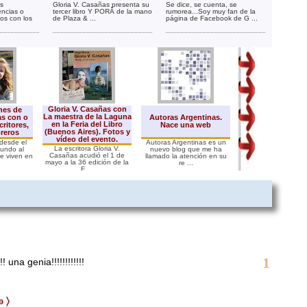
os
Gloria V. Casañas presenta su
Se dice, se cuenta, se
encias o
tercer libro Y PORÂ de la mano
rumorea...Soy muy fan de la
os con los
de Plaza & ...
página de Facebook de G ...
Gloria V. Casañas con
nes de
Cronología Histór
La maestra de la Laguna
as con o
Autoras Argentinas.
Argentina 1870 - 
en la Feria del Libro
critores,
Nace una web
1872
(Buenos Aires). Fotos y
breros
vídeo del evento.
 desde el
Autoras Argentinas es un
Con motivo del nuev
La escritora Gloria V.
mundo al
nuevo blog que me ha
que publicará la esc
Casañas acudió el 1 de
e viven en
llamado la atención en su
Gloria Casañas amb
mayo a la 36 edición de la
re ...
F ...
1
una genia!!!!!!!!!!!!
o 〉