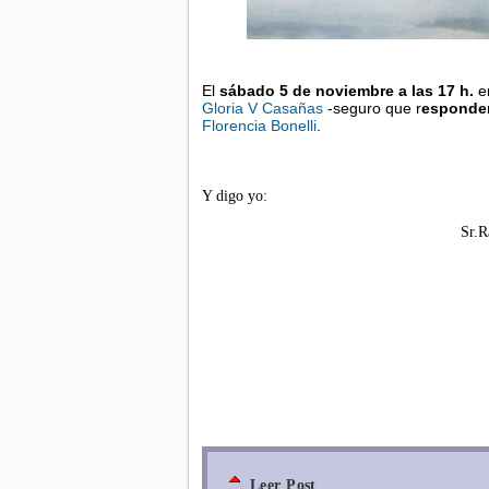
El
sábado 5 de noviembre a las 17 h.
en
Gloria V Casañas
-seguro que r
esponder
Florencia Bonelli
.
Y digo yo:
Sr.R
Leer Post