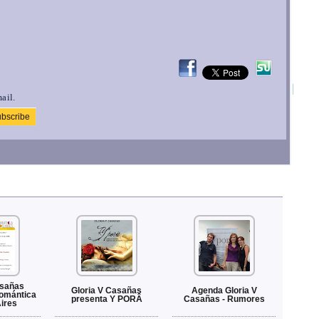
ail.
asañas
Gloria V Casañas
Agenda Gloria V
Romántica
presenta Y PORÂ
Casañas - Rumores
ires