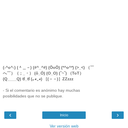
(-^o^-) (＾＿－) (#^_^#) (ÖoÖ) (*^o^*) (>_<) （￣
へ￣）（；_・） (ô_Ó) (O_O) (ˇ~ˇ) （ToT）
(Q____Q) ಠ_ಠ (｡◕‿◕) ［(－－)］ZZzzz
- Si el comentario es anónimo hay muchas
posibilidades que no se publique.
‹
›
Inicio
Ver versión web