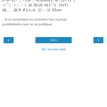
(-^o^-) (＾＿－) (#^_^#) (ÖoÖ) (*^o^*) (>_<) （￣
へ￣）（；_・） (ô_Ó) (O_O) (ˇ~ˇ) （ToT）
(Q____Q) ಠ_ಠ (｡◕‿◕) ［(－－)］ZZzzz
- Si el comentario es anónimo hay muchas
posibilidades que no se publique.
‹
›
Inicio
Ver versión web