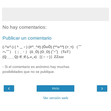
No hay comentarios:
Publicar un comentario
(-^o^-) (＾＿－) (#^_^#) (ÖoÖ) (*^o^*) (>_<) （￣
へ￣）（；_・） (ô_Ó) (O_O) (ˇ~ˇ) （ToT）
(Q____Q) ಠ_ಠ (｡◕‿◕) ［(－－)］ZZzzz
- Si el comentario es anónimo hay muchas
posibilidades que no se publique.
‹
›
Inicio
Ver versión web