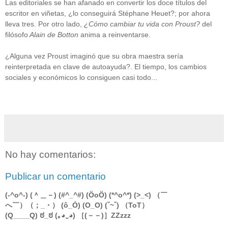
Las editoriales se han afanado en convertir los doce títulos del
escritor en viñetas, ¿lo conseguirá Stéphane Heuet?; por ahora
lleva tres. Por otro lado,
¿Cómo cambiar tu vida con Proust?
del
filósofo
Alain de Botton
anima a reinventarse.
¿Alguna vez Proust imaginó que su obra maestra sería
reinterpretada en clave de autoayuda?. El tiempo, los cambios
sociales y económicos lo consiguen casi todo...
No hay comentarios:
Publicar un comentario
(-^o^-) (＾＿－) (#^_^#) (ÖoÖ) (*^o^*) (>_<) （￣
へ￣）（；_・） (ô_Ó) (O_O) (ˇ~ˇ) （ToT）
(Q____Q) ಠ_ಠ (｡◕‿◕) ［(－－)］ZZzzz