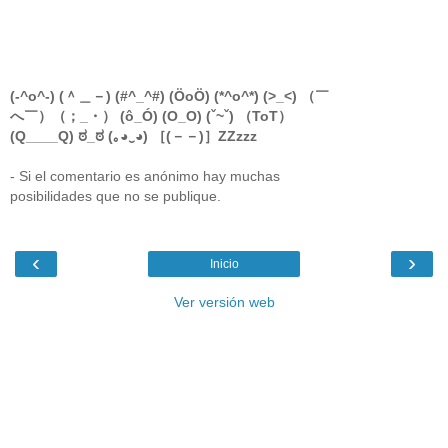
(-^o^-) (＾＿－) (#^_^#) (ÖoÖ) (*^o^*) (>_<) （￣
へ￣）（；_・） (ô_Ó) (O_O) (ˇ~ˇ) （ToT）
(Q____Q) ಠ_ಠ (｡◕‿◕) ［(－－)］ZZzzz
- Si el comentario es anónimo hay muchas
posibilidades que no se publique.
‹
›
Inicio
Ver versión web