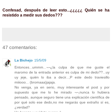
Confesad, después de leer esto...¿¿¿¿¿ Quién se ha
resistido a medir sus dedos???
47 comentarios:
La Bichejo
15/5/09
Entonces...ummm...¬¬¿la culpa de que me guste el
maromo de la entrada anterior es culpa de mi dedo??...uy
uy jeje, quién lo iba a decir...;P este dedo traviesillo
miiiooo... (bromaaa)jajaja.
No venga, ya en serio, muy interesante el post y por
supuesto que me lo he mirado ¬¬,nunca lo hubiera
pensado, aunque seguro tiene una explicación científica de
por qué solo ese dedo,no me negarás que extraño sí es,
¿verdad?