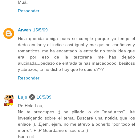
Muá.
Responder
Arwen
15/5/09
Hola querida amiga pues se cumple porque yo tengo el
dedo anular y el indice casi igual y me gustan cariñosos y
romanticos, me ha encantado la entrada no tenia idea que
era por eso de la testorena me has dejado
alucinada..,pedazo de entrada te has marcadoooo, besitoss
y abrazos, te he dicho hoy que te quiero???
Responder
Lujo
16/5/09
Re Hola Lou,
No te preocupes ;) he pillado lo de "maduritos"....Iré
investigando sobre el tema. Buscaré una noticia que los
enlace ;)...Ejem, ejem, no me atrevo a ponerlo "por todo el
morro".;P ;P Guárdame el secreto ;)
Bona nit