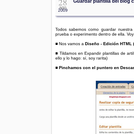
28
Guardar plantilla del blog
ago
2009
Todos sabemos como guardar nuestra pr
prueba o experimento dentro de ella. Voy 
■ Nos vamos a
Diseño - Edición HTML 
■ Tildamos en Expandir plantillas de art
ello y lo hago: sí, soy rarita)
■
Pinchamos con el puntero en Descarg