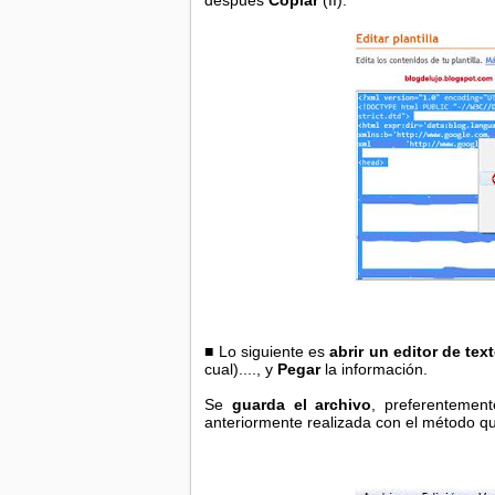
después
Copiar
(II).
■ Lo siguiente es
abrir un editor de tex
cual)...., y
Pegar
la información.
Se
guarda el archivo
, preferentemen
anteriormente realizada con el método que