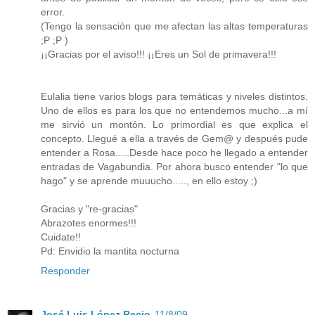
error.
(Tengo la sensación que me afectan las altas temperaturas
;P ;P )
¡¡Gracias por el aviso!!! ¡¡Eres un Sol de primavera!!!
Eulalia tiene varios blogs para temáticas y niveles distintos.
Uno de ellos es para los que no entendemos mucho...a mí
me sirvió un montón. Lo primordial es que explica el
concepto. Llegué a ella a través de Gem@ y después pude
entender a Rosa.....Desde hace poco he llegado a entender
entradas de Vagabundia. Por ahora busco entender "lo que
hago" y se aprende muuucho....., en ello estoy ;)
Gracias y "re-gracias"
Abrazotes enormes!!!
Cuidate!!
Pd: Envidio la mantita nocturna
Responder
José Luis López Recio
11/8/09