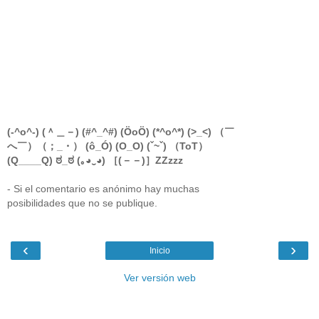
(-^o^-) (＾＿－) (#^_^#) (ÖoÖ) (*^o^*) (>_<) （￣
へ￣）（；_・） (ô_Ó) (O_O) (ˇ~ˇ) （ToT）
(Q____Q) ಠ_ಠ (｡◕‿◕) ［(－－)］ZZzzz
- Si el comentario es anónimo hay muchas
posibilidades que no se publique.
‹
›
Inicio
Ver versión web