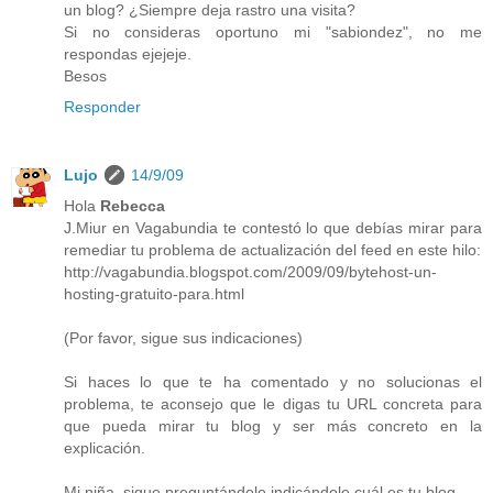
un blog? ¿Siempre deja rastro una visita?
Si no consideras oportuno mi "sabiondez", no me
respondas ejejeje.
Besos
Responder
Lujo
14/9/09
Hola
Rebecca
J.Miur en Vagabundia te contestó lo que debías mirar para
remediar tu problema de actualización del feed en este hilo:
http://vagabundia.blogspot.com/2009/09/bytehost-un-
hosting-gratuito-para.html
(Por favor, sigue sus indicaciones)
Si haces lo que te ha comentado y no solucionas el
problema, te aconsejo que le digas tu URL concreta para
que pueda mirar tu blog y ser más concreto en la
explicación.
Mi niña, sigue preguntándole indicándole cuál es tu blog.