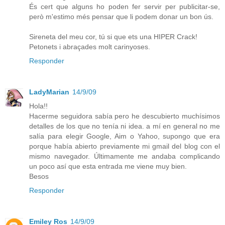
És cert que alguns ho poden fer servir per publicitar-se,
però m'estimo més pensar que li podem donar un bon ús.
Sireneta del meu cor, tú si que ets una HIPER Crack!
Petonets i abraçades molt carinyoses.
Responder
LadyMarian
14/9/09
Hola!!
Hacerme seguidora sabía pero he descubierto muchísimos
detalles de los que no tenía ni idea. a mí en general no me
salía para elegir Google, Aim o Yahoo, supongo que era
porque había abierto previamente mi gmail del blog con el
mismo navegador. Últimamente me andaba complicando
un poco así que esta entrada me viene muy bien.
Besos
Responder
Emiley Ros
14/9/09