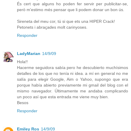
És cert que alguns ho poden fer servir per publicitar-se,
però m'estimo més pensar que li podem donar un bon ús.
Sireneta del meu cor, tú si que ets una HIPER Crack!
Petonets i abraçades molt carinyoses.
Responder
LadyMarian
14/9/09
Hola!!
Hacerme seguidora sabía pero he descubierto muchísimos
detalles de los que no tenía ni idea. a mí en general no me
salía para elegir Google, Aim o Yahoo, supongo que era
porque había abierto previamente mi gmail del blog con el
mismo navegador. Últimamente me andaba complicando
un poco así que esta entrada me viene muy bien.
Besos
Responder
Emiley Ros
14/9/09