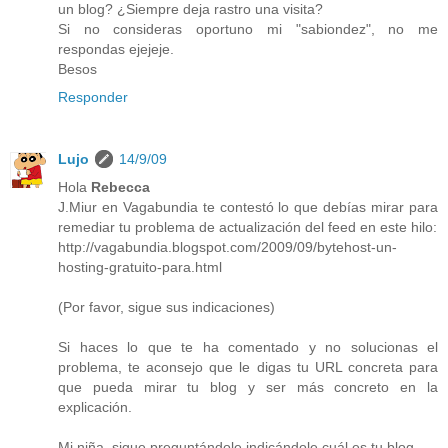
un blog? ¿Siempre deja rastro una visita?
Si no consideras oportuno mi "sabiondez", no me
respondas ejejeje.
Besos
Responder
Lujo
14/9/09
Hola
Rebecca
J.Miur en Vagabundia te contestó lo que debías mirar para
remediar tu problema de actualización del feed en este hilo:
http://vagabundia.blogspot.com/2009/09/bytehost-un-
hosting-gratuito-para.html
(Por favor, sigue sus indicaciones)
Si haces lo que te ha comentado y no solucionas el
problema, te aconsejo que le digas tu URL concreta para
que pueda mirar tu blog y ser más concreto en la
explicación.
Mi niña, sigue preguntándole indicándole cuál es tu blog.