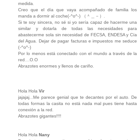
medida.
Creo que el día que vaya acompañado de familia los
manda a dormir al coche(-^o^-) （＾＿－）.
Si te soy sincera, no sé si yo sería capaz de hacerme una
similar y dotarla de todas las necesidades para
abastecerme sola sin necesidad de FECSA, ENDESA y Cía
del Agua. Dejar de pagar facturas e impuestos me seduce
(-^o^-)
Por lo menos está conectado con el mundo a través de la
red....O.O
Abrazotes enormes y llenos de cariño.
Hola Hola
Vir
jajajaj...Me parece genial que te decantes por el auto. De
todas formas la casita no está nada mal pues tiene hasta
conexión a la red.
Abrazotes gigantes!!!!
Hola Hola
Nany