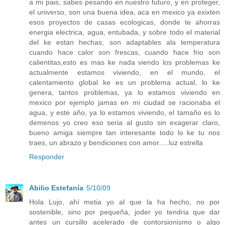
a mi pais, sabes pesando en nuestro futuro, y en proteger,
el universo, son una buena idea, aca en mexico ya exixten
esos proyectos de casas ecologicas, donde te ahorras
energia electrica, agua, entubada, y sobre todo el material
del ke estan hechas, son adaptables ala temperatura
cuando hace calor son frescas, cuando hace frio son
calientitas,esto es mas ke nada viendo los problemas ke
actualmente estamos viviendo, en el mundo, el
calentamiento global ke es un problema actual, lo ke
genera, tantos problemas, ya lo estamos viviendo en
mexico por ejemplo jamas en mi ciudad se racionaba el
agua, y este año, ya lo estamos viviendo, el tamaño es lo
demenos yo creo eso seria al gusto sin exagerar claro,
bueno amiga siempre tan interesante todo lo ke tu nos
traes, un abrazo y bendiciones con amor.....luz estrella
Responder
Abilio Estefanía
5/10/09
Hola Lujo, ahí metia yo al que la ha hecho, no por
sostenible, sino por pequeña, joder yo tendria que dar
antes un cursillo acelerado de contorsionismo o algo