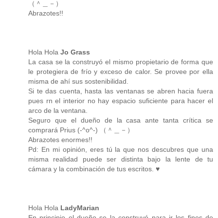
（＾＿－）
Abrazotes!!
Hola Hola
Jo Grass
La casa se la construyó el mismo propietario de forma que
le protegiera de frío y exceso de calor. Se provee por ella
misma de ahí sus sostenibilidad.
Si te das cuenta, hasta las ventanas se abren hacia fuera
pues rn el interior no hay espacio suficiente para hacer el
arco de la ventana.
Seguro que el dueño de la casa ante tanta crítica se
comprará Prius (-^o^-) （＾＿－）
Abrazotes enormes!!
Pd: En mi opinión, eres tú la que nos descubres que una
misma realidad puede ser distinta bajo la lente de tu
cámara y la combinación de tus escritos. ♥
Hola Hola
LadyMarian
En principio el dueño se la construyó para ir los fines de