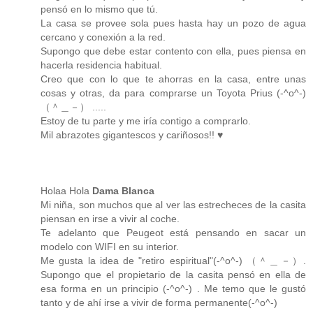
pensó en lo mismo que tú.
La casa se provee sola pues hasta hay un pozo de agua
cercano y conexión a la red.
Supongo que debe estar contento con ella, pues piensa en
hacerla residencia habitual.
Creo que con lo que te ahorras en la casa, entre unas
cosas y otras, da para comprarse un Toyota Prius (-^o^-)
（＾＿－） .....
Estoy de tu parte y me iría contigo a comprarlo.
Mil abrazotes gigantescos y cariñosos!! ♥
Holaa Hola
Dama Blanca
Mi niña, son muchos que al ver las estrecheces de la casita
piensan en irse a vivir al coche.
Te adelanto que Peugeot está pensando en sacar un
modelo con WIFI en su interior.
Me gusta la idea de "retiro espiritual"(-^o^-) （＾＿－）.
Supongo que el propietario de la casita pensó en ella de
esa forma en un principio (-^o^-) . Me temo que le gustó
tanto y de ahí irse a vivir de forma permanente(-^o^-)