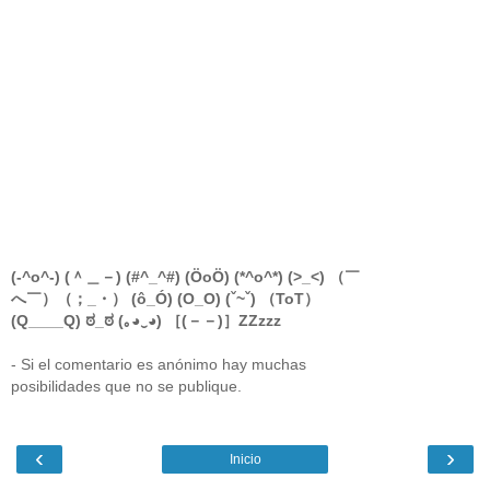
(-^o^-) (＾＿－) (#^_^#) (ÖoÖ) (*^o^*) (>_<) （￣
へ￣）（；_・） (ô_Ó) (O_O) (ˇ~ˇ) （ToT）
(Q____Q) ಠ_ಠ (｡◕‿◕) ［(－－)］ZZzzz
- Si el comentario es anónimo hay muchas
posibilidades que no se publique.
‹
›
Inicio