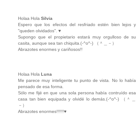
Holaa Hola
Silvia
Espero que los efectos del resfriado estén bien lejos y
"queden olvidados". ♥
Supongo que el propietario estará muy orgulloso de su
casita, aunque sea tan chiquita.(-^o^-) （＾＿－）
Abrazotes enormes y cariñosos!!
Holaa Hola
Luna
Me parece muy inteligente tu punto de vista. No lo había
pensado de esa forma.
Sólo me fijé en que una sola persona había contruído esa
casa tan bien equipada y olvidé lo demás.(-^o^-) （＾＿
－）
Abrazotes enormes!!!!!!♥