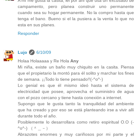
A mi me gusta la casita, lei por ahi que usa un excusado de
campamento, pero planea construir uno permanente
cuando sea su hogar permanente. No la compro hasta que
tenga el bano. Bueno si el la pusiera a la venta lo que no
esta en sus planes.
Responder
Lujo
6/10/09
Holaa Holaaaaa y Re Hola
Any
Mi niña, existe un baño muy chiquito en la casita. Piensa
que el propietario la montó para él solito y marchar los fines
de semana. ¡¡Todo lo tiene pensado!!(-^o^-)
Lo genial es que él mismo ideó hasta el sistema de
electricidad que posee, aprovecha el suministro de agua
con el pozo cercano y tiene hasta conexión a internet.
Supongo que le gusta tanto la tranquilidad del ambiente
que ha creado y por eso se está planteando irse a vivir allí
durante todo el año.
Posiblemente lo desarrollara como retiro espiritual O.O (-
^o^-) （＾＿－）
Abrazotes enormes y muy cariñosos por mi parte y el