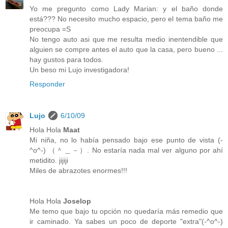
Yo me pregunto como Lady Marian: y el baño donde
está??? No necesito mucho espacio, pero el tema baño me
preocupa =S
No tengo auto asi que me resulta medio inentendible que
alguien se compre antes el auto que la casa, pero bueno ...
hay gustos para todos.
Un beso mi Lujo investigadora!
Responder
Lujo
6/10/09
Hola Hola
Maat
Mi niña, no lo había pensado bajo ese punto de vista (-
^o^-) （＾＿－）. No estaría nada mal ver alguno por ahí
metidito. jijiji
Miles de abrazotes enormes!!!
Hola Hola
Joselop
Me temo que bajo tu opción no quedaría más remedio que
ir caminado. Ya sabes un poco de deporte "extra"(-^o^-)