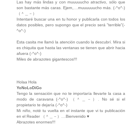
Las hay más lindas y con muuuuucho atractivo, sólo que
son bastante más caras. Ejem,....muuuuuucho más. (-^o^-)
（＾＿－）
Intentaré buscar una en tu honor y publicarla con todos los
datos posibles, pero supongo que el precio será "terrible"(-
^o^-)
Esta casita me llamó la atención cuando la descubrí. Mira si
es chiquita que hasta las ventanas se tienen que abrir hacia
afuera (-^o^-)
Miles de abrazotes gigantescos!!!
Holaa Hola
YoNoLoDiGo
Tengo la sensación que no te importaría llevarte la casa a
modo de caravana (-^o^-) （＾＿－）. No sé si el
propietario te dejaría (-^o^-)
Mi niño, noté tu vuelta en el instante que vi tu publicación
en el Reader （＾＿－）....Bienvenido ♥
Abrazotes enormes!!!