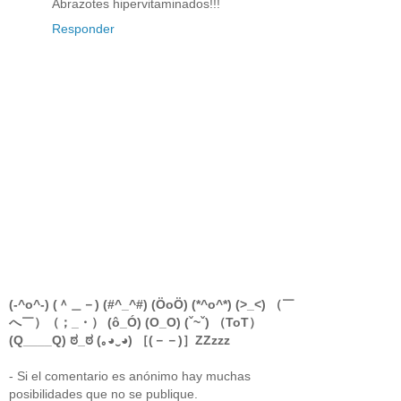
Abrazotes hipervitaminados!!!
Responder
(-^o^-) (＾＿－) (#^_^#) (ÖoÖ) (*^o^*) (>_<) （￣
へ￣）（；_・） (ô_Ó) (O_O) (ˇ~ˇ) （ToT）
(Q____Q) ಠ_ಠ (｡◕‿◕) ［(－－)］ZZzzz
- Si el comentario es anónimo hay muchas
posibilidades que no se publique.