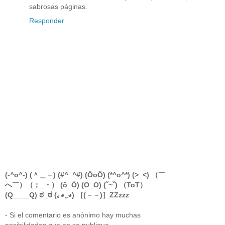
sabrosas páginas.
Responder
(-^o^-) (＾＿－) (#^_^#) (ÖoÖ) (*^o^*) (>_<) （￣
へ￣）（；_・） (ô_Ó) (O_O) (ˇ~ˇ) （ToT）
(Q____Q) ಠ_ಠ (｡◕‿◕) ［(－－)］ZZzzz
- Si el comentario es anónimo hay muchas