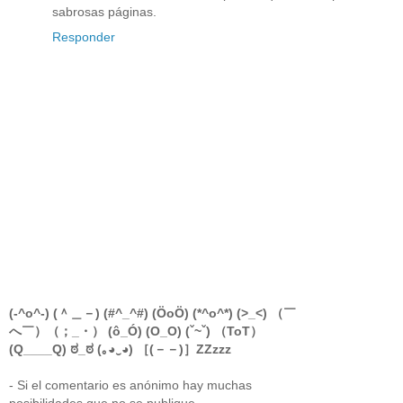
sabrosas páginas.
Responder
(-^o^-) (＾＿－) (#^_^#) (ÖoÖ) (*^o^*) (>_<) （￣
へ￣）（；_・） (ô_Ó) (O_O) (ˇ~ˇ) （ToT）
(Q____Q) ಠ_ಠ (｡◕‿◕) ［(－－)］ZZzzz
- Si el comentario es anónimo hay muchas