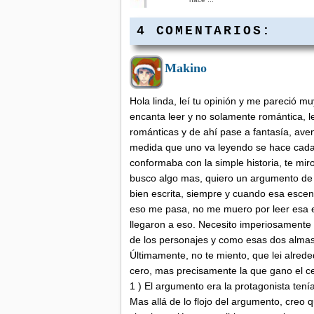
4 COMENTARIOS:
Makino
El mundo del libro se va
viniendo abajo
Hola linda, leí tu opinión y me pareció mu
Le ha llegado la hora a la
industria editorial:Cuatro
encanta leer y no solamente romántica, 
crisis convergen en ...
románticas y de ahí pase a fantasía, aventu
medida que uno va leyendo se hace cada
conformaba con la simple historia, te mir
busco algo mas, quiero un argumento de 
bien escrita, siempre y cuando esa escena
eso me pasa, no me muero por leer esa 
llegaron a eso. Necesito imperiosamente 
de los personajes y como esas dos almas 
Últimamente, no te miento, que lei alred
cero, mas precisamente la que gano el c
1 ) El argumento era la protagonista tení
Mas allá de lo flojo del argumento, creo q