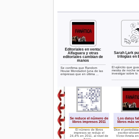
Editoriales en venta:
Sarah Lark pu
Alfaguara y otras
trilogías en
editoriales cambian de
manos
El ejército que gu
Se confirma que Random
mesita de noche s
House Mondadori (una de las
investigar sobre lo .
empresas que en última ...
Se reduce el número de
Los datos fa
libros impresos 2011
libros más v
El número de libros
Dice el periodista
impresos se redujo el
escritor-show
24,4% en 2011, al nivel de
Víctor Amela en 
hace ...