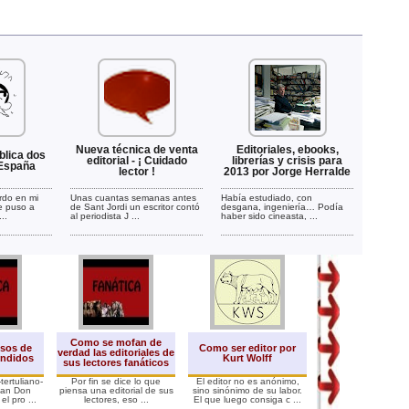
Nueva técnica de venta
Editoriales, ebooks,
blica dos
editorial - ¡ Cuidado
librerías y crisis para
 España
lector !
2013 por Jorge Herralde
ardo en mi
Unas cuantas semanas antes
Había estudiado, con
e puso a
de Sant Jordi un escritor contó
desgana, ingeniería… Podía
..
al periodista J ...
haber sido cineasta, ...
Como se mofan de
Crisis del sect
lsos de
Como ser editor por
verdad las editoriales de
editorial - Se ven
endidos
Kurt Wolff
sus lectores fanáticos
mitad
-tertuliano-
Por fin se dice lo que
El editor no es anónimo,
La tertulia Els Mat
man Don
piensa una editorial de sus
sino sinónimo de su labor.
TV3 tuvo un color e
el pro ...
lectores, eso ...
El que luego consiga c ...
cuando la abogada M