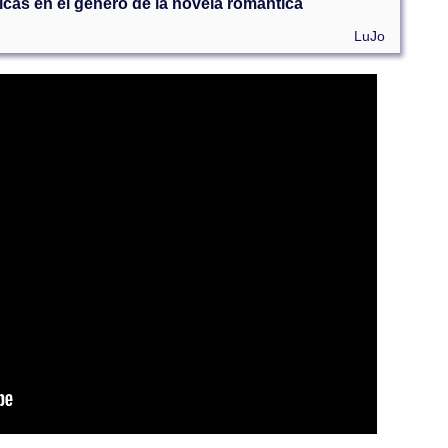
icas en el género de la novela romántica
LuJo