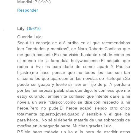
Mundial ;P (-^o^-)
Responder
Lily
16/6/10
Querida Lujo:
Seguí tu consejo de allá arriba en el que recomendabas
leer "Verdades y mentiras", de Nora Roberts.Confieso que
me gustó bastante.Es una visión bastante real de cómo es
el mundo de la farandula hollywoodiense.El séquito que
rodea a Eve es para darle de comer aparte.Y Paul,su
hijastro,me hace pensar que no todos los tíos son tan
c...como los que aparecen en las novelas de Harlequín.Se
puede ser guapo y fuerte sin ser un hijo de p...Y perdona
por las numerosas palabrotas que digo.Te confieso que me
estoy curando.También te confieso que intenté darle a mi
novela un aire "clásico",como se dice,con respecto a mi
héroe.Pero no pude.El héroe acabó siendo otro chico
totalmente opuesto,joven,guapo y sensible y el que iba
para héroe...No sé si debería matarle de una sobredosis de
morfina en la segunda parte. Muchas gracias,Lujo.
P.S.Me hago todavía un lío a la hora de escribir estos