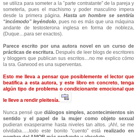
se utiliza para someter a la "parte contratante” de la pareja y
someterla, pues el machismo y poder masculino impera
desde la primera página.
Hasta un hombre se sentiría
“incómodo” leyéndolo
, pues no es más que una máquina
andante de testosterona inglesa en forma de nobleza,
(Duque…para ser exactos).
Parece escrito por una autora novel en un curso de
prácticas de escritura.
Después de leer blogs de escritores
y bloggers que publican sus escritos…no me explico cómo
la sra. Garwood es una superventas.
Esto me lleva a pensar que posiblemente el lector que
beatifica a esta autora, y este libro en concreto, tenga
algún tipo de problema o condicionante emocional que
le lleve a rendir pleitesía.
Nunca pensé que
diálogos simples, acontecimientos sin
sentido y el papel de la mujer como objeto sexual
pudieran exasperarme hasta niveles tan altos. ¡Ah!, se me
olvidaba…..todo este bonito “cuento” está
realizado en
nombre del AMOR más profundo y absoluto.