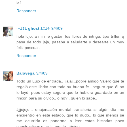
leí.
Responder
·÷±‡± ghost ±‡±÷
9/4/09
hola lujo, a mi me gustan los libros de intriga, tipo triller, q
pasa de todo jaja, pasaba a saludarte y desearte un muy
feliz pascua.-
Responder
Balovega
9/4/09
Todo un Lujo de entrada.. jjajaj...pobre amigo Valero que te
regaló este librito con toda su buena fe.. seguro que él no
lo leyó, pues estoy segura que lo hubiera guardado en un
rincón para su olvido.. o no?.. quien lo sabe..
Jjjjejeje... enajenación mental transitoria..si algún día me
encuentro en este estado, que lo dudo.. lo que menos se
me ocurriría es ponerme a leer estas historias poco
constructivas para la mente...jjjojoo..