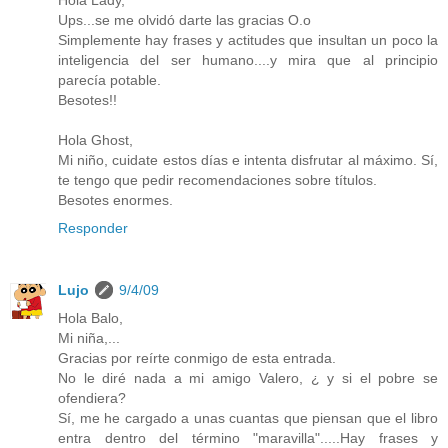
Hola Lady,
Ups...se me olvidó darte las gracias O.o
Simplemente hay frases y actitudes que insultan un poco la
inteligencia del ser humano....y mira que al principio
parecía potable.
Besotes!!
Hola Ghost,
Mi niño, cuidate estos días e intenta disfrutar al máximo. Sí,
te tengo que pedir recomendaciones sobre títulos.
Besotes enormes.
Responder
Lujo
9/4/09
Hola Balo,
Mi niña,...
Gracias por reírte conmigo de esta entrada.
No le diré nada a mi amigo Valero, ¿ y si el pobre se
ofendiera?
Sí, me he cargado a unas cuantas que piensan que el libro
entra dentro del término "maravilla".....Hay frases y