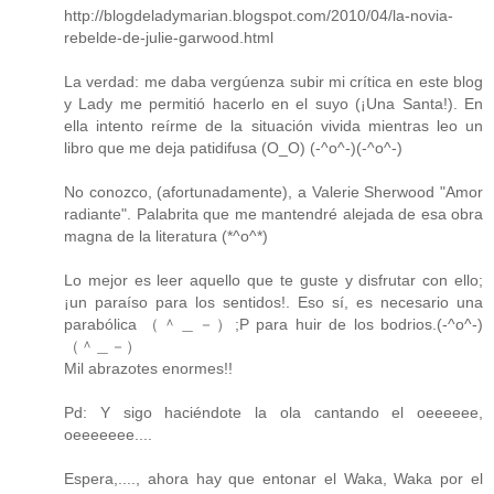
http://blogdeladymarian.blogspot.com/2010/04/la-novia-
rebelde-de-julie-garwood.html
La verdad: me daba vergúenza subir mi crítica en este blog
y Lady me permitió hacerlo en el suyo (¡Una Santa!). En
ella intento reírme de la situación vivida mientras leo un
libro que me deja patidifusa (O_O) (-^o^-)(-^o^-)
No conozco, (afortunadamente), a Valerie Sherwood "Amor
radiante". Palabrita que me mantendré alejada de esa obra
magna de la literatura (*^o^*)
Lo mejor es leer aquello que te guste y disfrutar con ello;
¡un paraíso para los sentidos!. Eso sí, es necesario una
parabólica （＾＿－）;P para huir de los bodrios.(-^o^-)
（＾＿－）
Mil abrazotes enormes!!
Pd: Y sigo haciéndote la ola cantando el oeeeeee,
oeeeeeee....
Espera,...., ahora hay que entonar el Waka, Waka por el