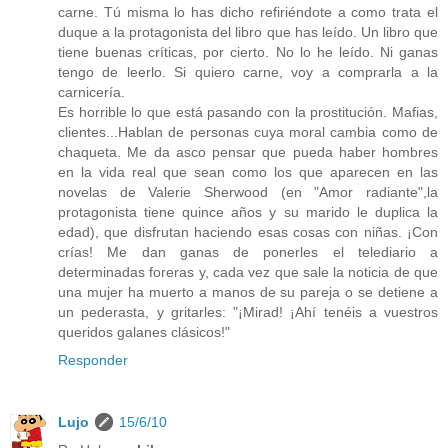
carne. Tú misma lo has dicho refiriéndote a como trata el
duque a la protagonista del libro que has leído. Un libro que
tiene buenas críticas, por cierto. No lo he leído. Ni ganas
tengo de leerlo. Si quiero carne, voy a comprarla a la
carnicería.
Es horrible lo que está pasando con la prostitución. Mafias,
clientes...Hablan de personas cuya moral cambia como de
chaqueta. Me da asco pensar que pueda haber hombres
en la vida real que sean como los que aparecen en las
novelas de Valerie Sherwood (en "Amor radiante",la
protagonista tiene quince años y su marido le duplica la
edad), que disfrutan haciendo esas cosas con niñas. ¡Con
crías! Me dan ganas de ponerles el telediario a
determinadas foreras y, cada vez que sale la noticia de que
una mujer ha muerto a manos de su pareja o se detiene a
un pederasta, y gritarles: "¡Mirad! ¡Ahí tenéis a vuestros
queridos galanes clásicos!"
Responder
Lujo
15/6/10