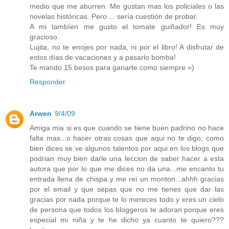
medio que me aburren. Me gustan mas los policiales o las
novelas históricas. Pero ... sería cuestión de probar.
A mi tambíen me gusto el tomate guiñador! Es muy
gracioso.
Lujita, no te enojes por nada, ni por el libro! A disfrutar de
estos días de vacaciones y a pasarlo bomba!
Te mando 15 besos para ganarte como siempre =)
Responder
Arwen
9/4/09
Amiga mia si es que cuando se tiene buen padrino no hace
falta mas...o hacer otras cosas que aqui no te digo, como
bien dices se ve algunos talentos por aqui en los blogs que
podrian muy bien darle una leccion de saber hacer a esta
autora que por lo que me dices no da una...me encanto tu
entrada llena de chispa y me rei un monton...ahhh gracias
por el email y que sepas que no me tienes que dar las
gracias por nada porque te lo mereces todo y eres un cielo
de persona que todos los bloggeros te adoran porque eres
especial mi niña y te he dicho ya cuanto te quiero???