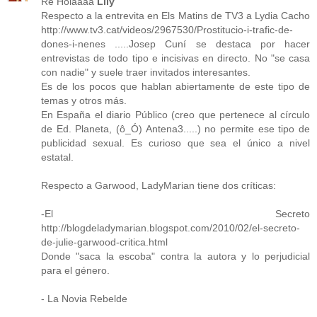
Re Holaaaa
Lily
Respecto a la entrevita en Els Matins de TV3 a Lydia Cacho
http://www.tv3.cat/videos/2967530/Prostitucio-i-trafic-de-
dones-i-nenes .....Josep Cuní se destaca por hacer
entrevistas de todo tipo e incisivas en directo. No "se casa
con nadie" y suele traer invitados interesantes.
Es de los pocos que hablan abiertamente de este tipo de
temas y otros más.
En España el diario Público (creo que pertenece al círculo
de Ed. Planeta, (ô_Ó) Antena3.....) no permite ese tipo de
publicidad sexual. Es curioso que sea el único a nivel
estatal.
Respecto a Garwood, LadyMarian tiene dos críticas:
-El Secreto
http://blogdeladymarian.blogspot.com/2010/02/el-secreto-
de-julie-garwood-critica.html
Donde "saca la escoba" contra la autora y lo perjudicial
para el género.
- La Novia Rebelde