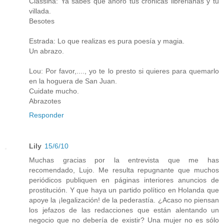
Classina: Ya sabes que añoro tus crónicas librerianas y tu
villada.
Besotes
Estrada: Lo que realizas es pura poesía y magia.
Un abrazo.
Lou: Por favor,...., yo te lo presto si quieres para quemarlo
en la hoguera de San Juan.
Cuidate mucho.
Abrazotes
Responder
Lily
15/6/10
Muchas gracias por la entrevista que me has
recomendado, Lujo. Me resulta repugnante que muchos
periódicos publiquen en páginas interiores anuncios de
prostitución. Y que haya un partido político en Holanda que
apoye la ¡legalización! de la pederastía. ¿Acaso no piensan
los jefazos de las redacciones que están alentando un
negocio que no debería de existir? Una mujer no es sólo