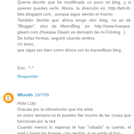
Quería decirte que he modificado un poco mi blog, y si
quieres puedes verlo. Ahora, la dirección es: http://lett-itt-
bbe.blogspot.com , aunque sigue siendo el mismo.
También decirte que ahora tengo otro blog, no es de
"Blogger", sino de MetroBlog. es: http://www.hueqaa-
glaam.com (Hueqaa Glaam es derivado de mi Fotolog...)
De todas formas, seguiré usando ambos.
Un beso,
que sigas tan bien como ahora con tu maravilloso blog...
Emi.. ^-^
Responder
Whivith
10/7/09
Hola LUjo:
Gracias por la inforamción que me diste.
en estos tiempos no te puedes fiar mucho de las cosas que
funcionan por la red.
Cuando menos lo esperas te han "robado" la cuenta, el
mail y hasta las bragas, con perdón, si no estás al loro.