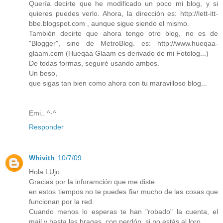
Quería decirte que he modificado un poco mi blog, y si
quieres puedes verlo. Ahora, la dirección es: http://lett-itt-
bbe.blogspot.com , aunque sigue siendo el mismo.
También decirte que ahora tengo otro blog, no es de
"Blogger", sino de MetroBlog. es: http://www.hueqaa-
glaam.com (Hueqaa Glaam es derivado de mi Fotolog...)
De todas formas, seguiré usando ambos.
Un beso,
que sigas tan bien como ahora con tu maravilloso blog...
Emi.. ^-^
Responder
Whivith
10/7/09
Hola LUjo:
Gracias por la inforamción que me diste.
en estos tiempos no te puedes fiar mucho de las cosas que
funcionan por la red.
Cuando menos lo esperas te han "robado" la cuenta, el
mail y hasta las bragas, con perdón, si no estás al loro.