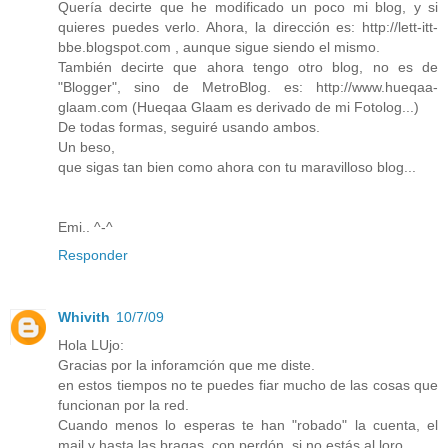
Quería decirte que he modificado un poco mi blog, y si
quieres puedes verlo. Ahora, la dirección es: http://lett-itt-
bbe.blogspot.com , aunque sigue siendo el mismo.
También decirte que ahora tengo otro blog, no es de
"Blogger", sino de MetroBlog. es: http://www.hueqaa-
glaam.com (Hueqaa Glaam es derivado de mi Fotolog...)
De todas formas, seguiré usando ambos.
Un beso,
que sigas tan bien como ahora con tu maravilloso blog...
Emi.. ^-^
Responder
Whivith
10/7/09
Hola LUjo:
Gracias por la inforamción que me diste.
en estos tiempos no te puedes fiar mucho de las cosas que
funcionan por la red.
Cuando menos lo esperas te han "robado" la cuenta, el
mail y hasta las bragas, con perdón, si no estás al loro.