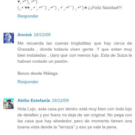
♥¸.•*¨)¸.•*¨)
(¸.•´♥♥.¸.•´¸.•*´¨) ¸.•*¨) ¸.•´¸.•*´¨) ¸.•*¨)★¡¡¡Feliz Navidad!!!
Responder
Annick
16/12/09
Me recuerda las cuevas trogloditas que hay cerca de
Granada , donde todavia viven gente .Y que estan muy
bien instaladas , claro que con menos lujo .Esta de Suiza le
habran costado un pastón.
Besos desde Málaga.
Responder
Abilio Estefanía
16/12/09
Hola Lujo, esta casa por dentro está muy bien con todo lujo
de detalles y por fuera no deja de ser original. No pega con
las casa que hay alrededor, pero de momento tienen una
buena vista desde la "terraza" y eso ya vale la pena.