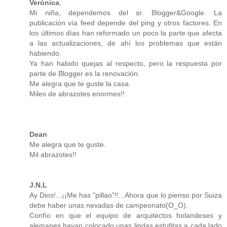
Verónica
,
Mi niña, dependemos del sr. Blogger&Google. La
publicación vía feed depende del ping y otros factores. En
los últimos días han reformado un poco la parte que afecta
a las actualizaciones, de ahí los problemas que están
habiendo.
Ya han habido quejas al respecto, pero la respuesta por
parte de Blogger es la renovación.
Me alegra que te guste la casa.
Miles de abrazotes enormes!!
Dean
Me alegra que te guste.
Mil abrazotes!!
J.N.L
Ay Dios!...¡¡Me has "pillao"!!...Ahora que lo pienso por Suiza
debe haber unas nevadas de campeonato(O_O).
Confío en que el equipo de arquitectos holandeses y
alemanes hayan colocado unas lindas estufitas a cada lado