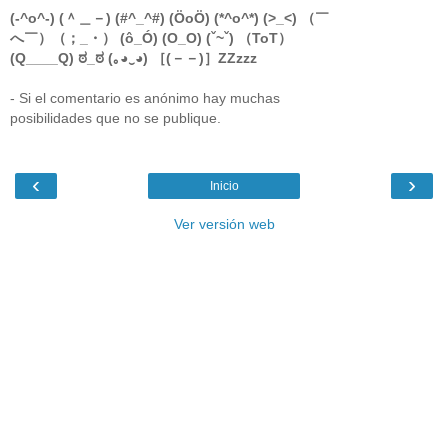
(-^o^-) (＾＿－) (#^_^#) (ÖoÖ) (*^o^*) (>_<) （￣
へ￣）（；_・） (ô_Ó) (O_O) (ˇ~ˇ) （ToT）
(Q____Q) ಠ_ಠ (｡◕‿◕) ［(－－)］ZZzzz
- Si el comentario es anónimo hay muchas
posibilidades que no se publique.
‹
›
Inicio
Ver versión web