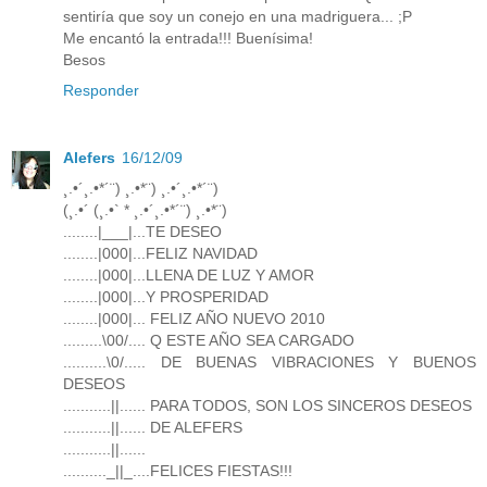
sentiría que soy un conejo en una madriguera... ;P
Me encantó la entrada!!! Buenísima!
Besos
Responder
Alefers
16/12/09
¸.•´¸.•*´¨) ¸.•*¨) ¸.•´¸.•*´¨)
(¸.•´ (¸.•` * ¸.•´¸.•*´¨) ¸.•*¨)
........|___|...TE DESEO
........|000|...FELIZ NAVIDAD
........|000|...LLENA DE LUZ Y AMOR
........|000|...Y PROSPERIDAD
........|000|... FELIZ AÑO NUEVO 2010
.........\00/.... Q ESTE AÑO SEA CARGADO
..........\0/..... DE BUENAS VIBRACIONES Y BUENOS
DESEOS
...........||...... PARA TODOS, SON LOS SINCEROS DESEOS
...........||...... DE ALEFERS
...........||......
.........._||_....FELICES FIESTAS!!!