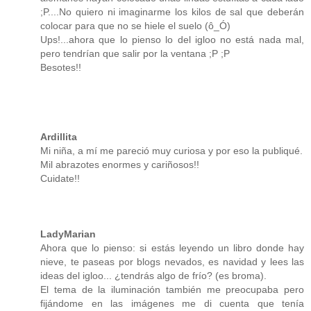
;P....No quiero ni imaginarme los kilos de sal que deberán
colocar para que no se hiele el suelo (ô_Ó)
Ups!...ahora que lo pienso lo del igloo no está nada mal,
pero tendrían que salir por la ventana ;P ;P
Besotes!!
Ardillita
Mi niña, a mí me pareció muy curiosa y por eso la publiqué.
Mil abrazotes enormes y cariñosos!!
Cuidate!!
LadyMarian
Ahora que lo pienso: si estás leyendo un libro donde hay
nieve, te paseas por blogs nevados, es navidad y lees las
ideas del igloo... ¿tendrás algo de frío? (es broma).
El tema de la iluminación también me preocupaba pero
fijándome en las imágenes me di cuenta que tenía