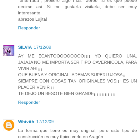
"enterrada", prefiero algo mas "aéreo" si es que puede
decirse asi. Si me gustaría visitarla, debe ser muy
interesante.
abrazos Lujita!
Responder
SILVIA
17/12/09
AY ME ECANTOOOOOOOOO¡¡¡¡ YO QUIERO UNA,
JAJAJA NO ME IMPORTA SER TIPO CAVERNICOLA, PARA
VIVIR AHI¡¡¡
QUE BUENA Y ORIGINAL, ADEMAS SUPERLUJOSA¡¡
SIEMPRE CON COSAS TAN ORIGINALES VOS¡¡¡ ES UN
PLACER VENIR ¡¡
TE DEJO UN BESOTE BIEN GRANDE¡¡¡¡¡¡¡¡¡¡¡¡¡¡
Responder
Whivith
17/12/09
La forma que tiene es muy original, pero este tipo de
construcción es muy típico verlo en Aragón.