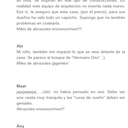
Mi niña, se inspiran en ese tipo de construcciones. En
realidad este equipo de arquitectos no inventa nada nuevo.
Eso sí, te aseguro que esta casa, (por el precio), para sus
dueños ha sido todo un capricho. Supongo que no tendrán
problemas en costearla.
Miles de abrazotes enooooormes!!!!
Abi
Mi niño, también me impactó lo que se veía delante de la
casa. Se parece al bosque de "Hermano Oso". :)
Miles de abrazotes gigantes!
Maat
jajajajajajaj.....¡Uis!, no había pensado en eso. Debe ser
una casita muy tranquila y las "curas de sueño" deben ser
geniales.
Abrazotes enooooormes!!!
Any