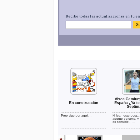
Recibe todas las actualizaciones en tu em
Visca Catalun
En construcción
España ¿Ya t
Séptim
Pero sigo por aquí. ...
Ni lean este post..
apunte personal y 
es sensible... ...