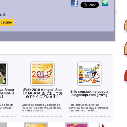
ail.
ya, Visca
¡Feliz 2010 Amigos! Sois
Si lo consigo me paso a
enemos la
LO MEJOR. あけましてお
blogdelujo.com (-^o^-)
a?
めでとうございます！
.Es sólo un
Queridos amigos y compis de
Pido disculpas si en las
el corazón
"fatigas" blogger@s,Os deseo
próximas horas hay problemas
lo mejor para est ...
para entrar en el bl ...