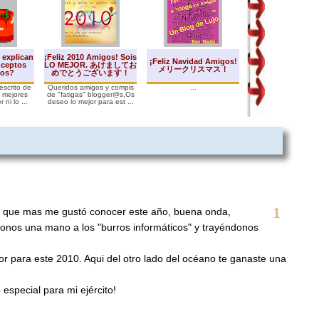
 explican
¡Feliz 2010 Amigos! Sois
¡Feliz Navidad Amigos!
nceptos
LO MEJOR. あけましてお
En construcci
メリークリスマス！
cos?
めでとうございます！
escrito de
Queridos amigos y compis
...
Pero sigo por aquí.
n mejores
de "fatigas" blogger@s,Os
ni lo ...
deseo lo mejor para est ...
1
as que mas me gustó conocer este año, buena onda,
nos una mano a los "burros informáticos" y trayéndonos
or para este 2010. Aqui del otro lado del océano te ganaste una
especial para mi ejército!