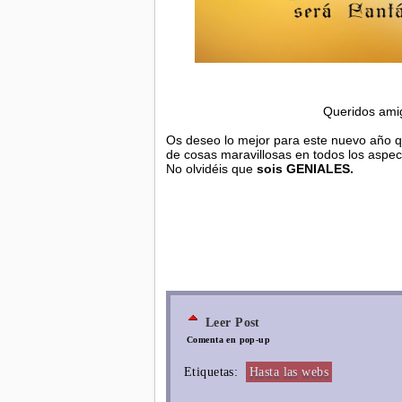
Queridos amig
Os deseo lo mejor para este nuevo año q
de cosas maravillosas en todos los aspec
No olvidéis que
sois GENIALES.
Leer Post
Comenta en pop-up
Etiquetas:
Hasta las webs