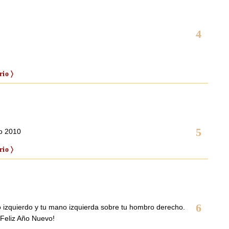
4
io 〉
5
ño 2010
io 〉
6
izquierdo y tu mano izquierda sobre tu hombro derecho.
¡Feliz Año Nuevo!