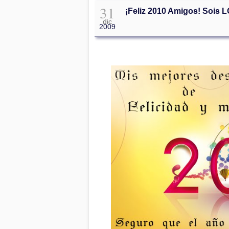
31
¡Feliz 2010 Amigos!
dic
2009