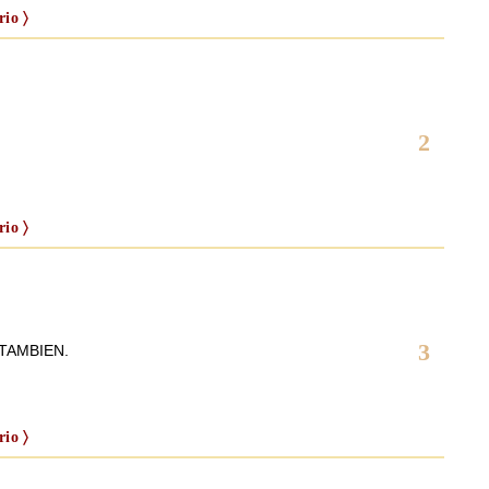
io 〉
2
io 〉
3
 TAMBIEN.
io 〉