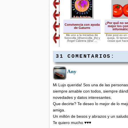
¿Por qué no se
Convivencia con ayuda
mejor los co
de Gaturro
informáti
Me uno a la iniciativa de
Este post es un 
Senovilla (@senovilla_jfs) y
queja. Si tiene
Ángel Cabrera (@ar ...
cosas que hacer 
31 COMENTARIOS:
Any
Mi Lujo querida! Sos una de las person
siempre amable con todos, siempre dándo
novedades y datos interesantes.
Que decirte? Te deseo lo mejor de lo mej
amiga.
Un millón de besos y abrazos y un saludo 
Te quiero mucho ♥♥♥