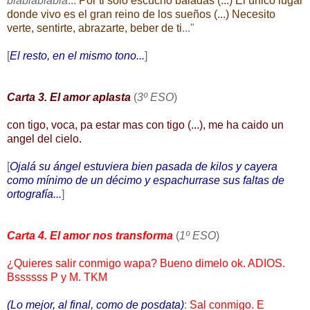
blablablabla
...
Por ti solo escucho baladas (...) El único lugar
donde vivo es el gran reino de los sueños (...) Necesito
verte, sentirte, abrazarte, beber de ti
..."
[
El resto, en el mismo tono...
]
Carta 3. El amor aplasta
(
3º ESO
)
con tigo, voca, pa estar mas con tigo (...), me ha caido un
angel del cielo.
[
Ojalá su ángel estuviera bien pasada de kilos y cayera
como mínimo de un décimo y espachurrase sus faltas de
ortografía...
]
Carta 4. El amor nos transforma
(
1º ESO
)
¿Quieres salir conmigo wapa? Bueno dimelo ok. ADIOS.
Bssssss P y M. TKM
(Lo mejor, al final, como de posdata)
:
Sal conmigo. E