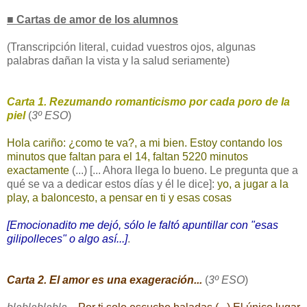
■ Cartas de amor de los alumnos
(Transcripción literal, cuidad vuestros ojos, algunas
palabras dañan la vista y la salud seriamente)
Carta 1. Rezumando romanticismo por cada poro de la
piel
(
3º ESO
)
Hola cariño: ¿como te va?, a mi bien. Estoy contando los
minutos que faltan para el 14, faltan 5220 minutos
exactamente
(...) [... Ahora llega lo bueno. Le pregunta que a
qué se va a dedicar estos días y él le dice]:
yo, a jugar a la
play, a baloncesto, a pensar en ti y esas cosas
[Emocionadito me dejó, sólo le faltó apuntillar con "esas
gilipolleces" o algo así...]
.
Carta 2. El amor es una exageración...
(
3º ESO
)