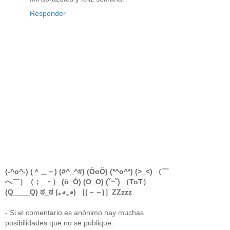
Responder
(-^o^-) (＾＿－) (#^_^#) (ÖoÖ) (*^o^*) (>_<) （￣
へ￣）（；_・） (ô_Ó) (O_O) (ˇ~ˇ) （ToT）
(Q____Q) ಠ_ಠ (｡◕‿◕) ［(－－)］ZZzzz
- Si el comentario es anónimo hay muchas
posibilidades que no se publique.