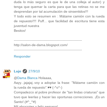
duda lo más seguro es que le de una colleja al autor) y
tenga que quemar la carta para que las retinas no se me
desprendan por tal acumulación de sinsentidos!!!
Y todo esto se resumen en : Mátame camión con la rueda
de repuesto!!!! Puff... que facilidad de escritura tiene esta
juventud nuestra
Besitos!
---------------------------------------------------------
http://salon-de-dama.blogspot.com/
---------------------------------------------------------
Responder
Lujo
27/9/10
@
Dama Blanca
Holaaaa,
Aayy...jajajaj..voy a adoptar la frase: "Mátame camión con
la rueda de repuesto".♥♥ (-^o^-)
Compadezco al pobre profesor de "tan lindas criaturas" que
tuvo que leerlas y hacer las oportunas correcciones. ¡Es un
Santo!.(#^_^#)
Mil abrazotes y feliz semana!