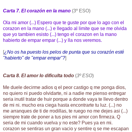
Carta 7. El corazón en la mano
(3º ESO)
Ola mi amor (...) Espero que te guste por que lo ago con el
corazon en la mano (...) e llegado al limite que se me olvida
que yo tambien esisto (...) tengo el corazon en la mano
habierto de empar empar (...) y lla nos veremos.
[
¿No os ha puesto los pelos de punta que su corazón esté
"habierto" de "empar empar"?
]
Carta 8. El amor lo dificulta todo
(
3º ESO
)
Me duele decirme adios q el peor castigo q me ponga dios,
no quiero ni puedo olvidarte, ni a nadie me pienso entregar
seria inutil tratar de huir porque a donde vaya te llevo dentro
de mi ni. mucho era ciega hasta encontrarte tu luz. (...) no
me arranques de ti de rrodillas, te ruego no me dejes asi (...)
siempre trate de poner a tus pies mi amor con firmeza. Q
seria de mi cuando vuelva y no este? Pues ya en mi.
corazon se sentiras un gran vacio y sentire q se me escapan