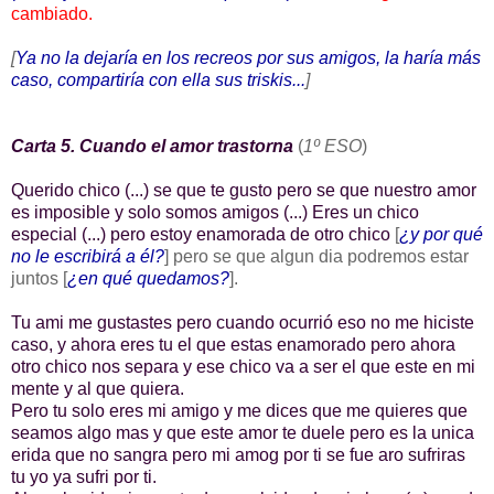
cambiado.
[
Ya no la dejaría en los recreos por sus amigos, la haría más
caso, compartiría con ella sus triskis...
]
Carta 5. Cuando el amor trastorna
(
1º ESO
)
Querido chico (...) se que te gusto pero se que nuestro amor
es imposible y solo somos amigos (...) Eres un chico
especial (...) pero estoy enamorada de otro chico
[
¿y por qué
no le escribirá a él?
] pero se que algun dia podremos estar
juntos [
¿en qué quedamos?
].
Tu ami me gustastes pero cuando ocurrió eso no me hiciste
caso, y ahora eres tu el que estas enamorado pero ahora
otro chico nos separa y ese chico va a ser el que este en mi
mente y al que quiera.
Pero tu solo eres mi amigo y me dices que me quieres que
seamos algo mas y que este amor te duele pero es la unica
erida que no sangra pero mi amog por ti se fue aro sufriras
tu yo ya sufri por ti.