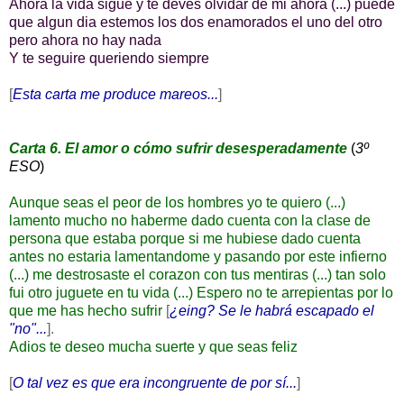
Ahora la vida sigue y te deves olvidar de mi ahora (...) puede
que algun dia estemos los dos enamorados el uno del otro
pero ahora no hay nada
Y te seguire queriendo siempre
[
Esta carta me produce mareos...
]
Carta 6. El amor o cómo sufrir desesperadamente
(
3º
ESO
)
Aunque seas el peor de los hombres yo te quiero (...)
lamento mucho no haberme dado cuenta con la clase de
persona que estaba porque si me hubiese dado cuenta
antes no estaria lamentandome y pasando por este infierno
(...) me destrosaste el corazon con tus mentiras (...) tan solo
fui otro juguete en tu vida (...) Espero no te arrepientas por lo
que me has hecho sufrir
[
¿eing? Se le habrá escapado el
"no"...
].
Adios te deseo mucha suerte y que seas feliz
[
O tal vez es que era incongruente de por sí...
]