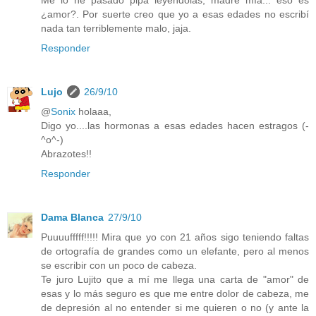
Me lo he pasado pipa leyéndolas, madre mía... eso es
¿amor?. Por suerte creo que yo a esas edades no escribí
nada tan terriblemente malo, jaja.
Responder
Lujo
26/9/10
@
Sonix
holaaa,
Digo yo....las hormonas a esas edades hacen estragos (-
^o^-)
Abrazotes!!
Responder
Dama Blanca
27/9/10
Puuuufffff!!!!! Mira que yo con 21 años sigo teniendo faltas
de ortografía de grandes como un elefante, pero al menos
se escribir con un poco de cabeza.
Te juro Lujito que a mí me llega una carta de "amor" de
esas y lo más seguro es que me entre dolor de cabeza, me
de depresión al no entender si me quieren o no (y ante la