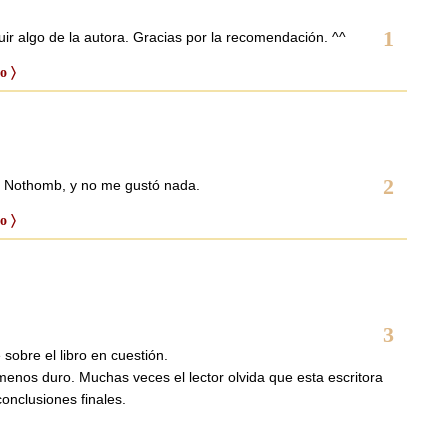
1
ir algo de la autora. Gracias por la recomendación. ^^
o 〉
2
de Nothomb, y no me gustó nada.
o 〉
3
e sobre el libro en cuestión.
enos duro. Muchas veces el lector olvida que esta escritora
conclusiones finales.