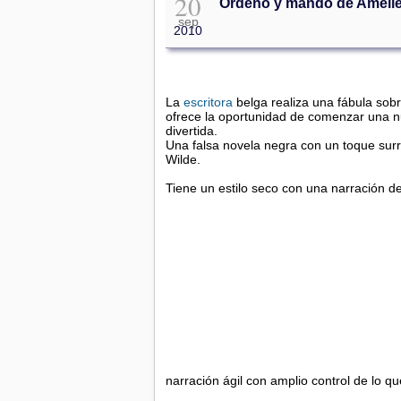
20
Ordeno y mando de Améli
sep
2010
La
escritora
belga realiza una fábula sobr
ofrece la oportunidad de comenzar una nue
divertida.
Una falsa novela negra con un toque surre
Wilde.
Tiene un estilo seco con una narración de
narración ágil con amplio control de lo q