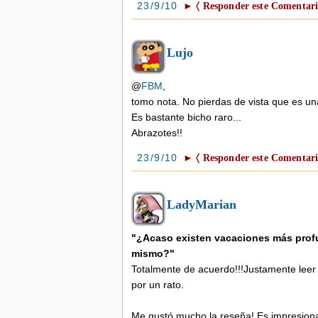
23/9/10
► 〈 Responder este Comentari
Lujo
@
FBM
,
tomo nota. No pierdas de vista que es un
Es bastante bicho raro...
Abrazotes!!
23/9/10
► 〈 Responder este Comentari
LadyMarian
"¿Acaso existen vacaciones más prof
mismo?"
Totalmente de acuerdo!!!Justamente leer
por un rato.
Me gustó mucho la reseña! Es impresionan