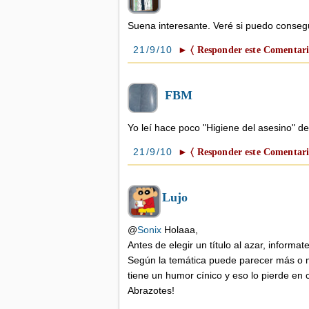
Definición mega sellers.
Incidencia en el
mercado editorial.
Suena interesante. Veré si puedo consegu
El diario La Nación
(Argentina) realiza un
interesante artículo donde
21/9/10
► 〈 Responder este Comentari
habl ...
FBM
Yo leí hace poco "Higiene del asesino" 
21/9/10
► 〈 Responder este Comentari
Lujo
@
Sonix
Holaaa,
Antes de elegir un título al azar, informat
Según la temática puede parecer más o m
tiene un humor cínico y eso lo pierde en 
Abrazotes!