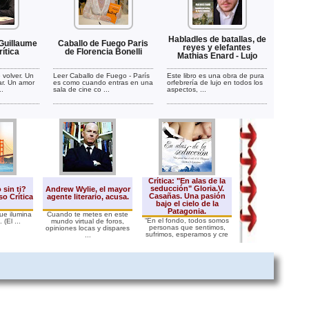
Habladles de batallas, de
Guillaume
Caballo de Fuego Paris
reyes y elefantes
ítica
de Florencia Bonelli
Mathias Enard - Lujo
 volver. Un
Leer Caballo de Fuego - París
Este libro es una obra de pura
ar. Un amor
es como cuando entras en una
orfebrería de lujo en todos los
..
sala de cine co ...
aspectos, ...
Crítica: "En alas de la
Muerte en un p
seducción" Gloria.V.
 sin ti?
Andrew Wylie, el mayor
extraño Donna L
Casañas. Una pasión
o Crítica
agente literario, acusa.
Crítica
bajo el cielo de la
Patagonia.
ue ilumina
Cuando te metes en este
Muerte en un país e
“En el fondo, todos somos
 (El ...
mundo virtual de foros,
(Death in a Stra
personas que sentimos,
opiniones locas y dispares
Country) es el segu
sufrimos, esperamos y cre
...
D ...
...