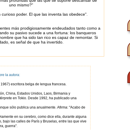
s más profundas que las que se supone descansar de
uno mismo?"
 curioso poder. El que las inventa las obedece".
clientes más prodigiosamente endeudados tanto como a
cuando su pasivo sucede a una fortuna: los banqueros
ombre que ha sido tan rico es capaz de remontar. Si
ado, es señal de que ha invertido.
re la autora:
Amélie Nothomb (Kōbe, Japón - 13 de agosto 1967) escritora belga de lengua francesa.
térprete en Tokio. Desde 1992, ha publicado una
aunque sólo publica una anualmente. Afirma: "Acabo de
viamente en su cerebro, como dice ella, durante alguna
 bajo las calles de París y Bruselas, entre las que vive
ra, guerra".