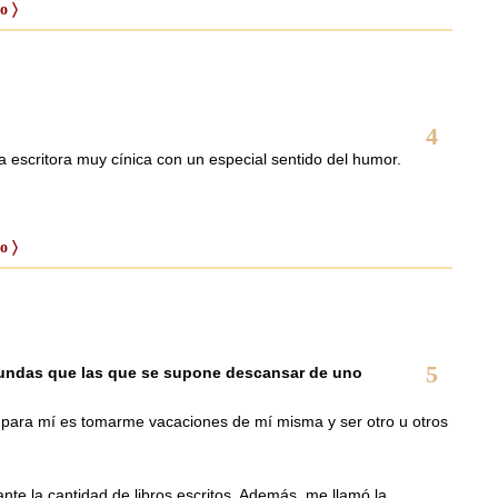
o 〉
4
a escritora muy cínica con un especial sentido del humor.
o 〉
5
undas que las que se supone descansar de uno
 para mí es tomarme vacaciones de mí misma y ser otro u otros
te la cantidad de libros escritos. Además, me llamó la