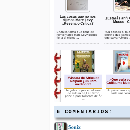
Las cosas que no nos
¿Estarás ahí? 
dijimos Marc Levy
Musso - Cr
¿Reseña o Crítica?
Brutal la forma que tiene de
«Un pasado al que
reinventarse Marc Levy siendo
destino que cambi
fiel a sí mismo ...
que salvar».Muss .
Máscara de África de
¿Qué sería yo
Naipaul ¿un libro
Guillaume Muss
mediocre?
Ángeles López en el área
Un primer amor q
de cultura de La Razón
toda una vida.
pone a parir Máscara de Áf
...
6 COMENTARIOS:
Sonix