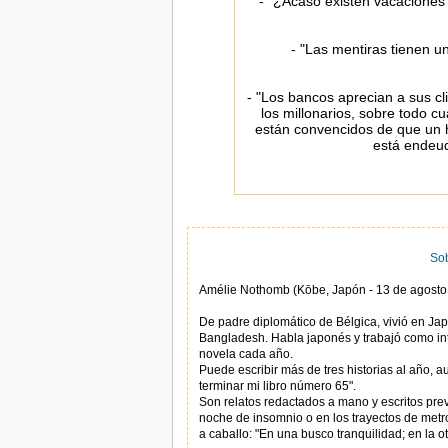
- "¿Acaso existen vacacione
- "Las mentiras tienen un
- "Los bancos aprecian a sus 
los millonarios, sobre todo 
están convencidos de que un h
está endeud
Sob
De padre diplomático de Bélgica, vivió en Japón, China, Estados Unidos, Laos, Birmania y
Bangladesh. Habla japonés y trabajó como in
novela cada año.
Puede escribir más de tres historias al año, 
terminar mi libro número 65".
Son relatos redactados a mano y escritos pre
noche de insomnio o en los trayectos de metro,
a caballo: "En una busco tranquilidad; en la ot