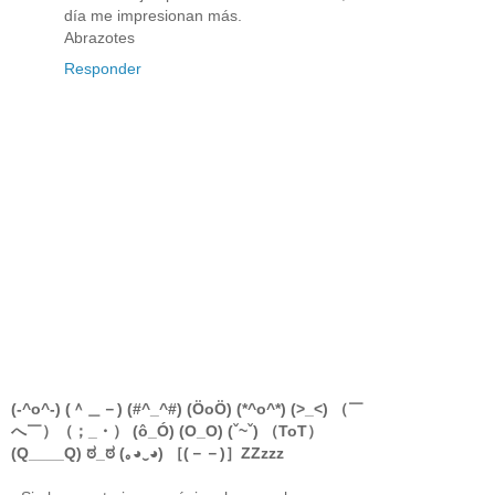
día me impresionan más.
Abrazotes
Responder
(-^o^-) (＾＿－) (#^_^#) (ÖoÖ) (*^o^*) (>_<) （￣
へ￣）（；_・） (ô_Ó) (O_O) (ˇ~ˇ) （ToT）
(Q____Q) ಠ_ಠ (｡◕‿◕) ［(－－)］ZZzzz